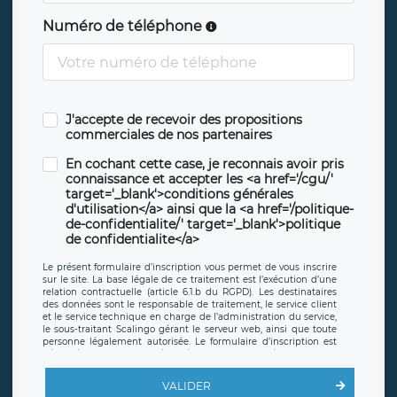
Numéro de téléphone
J'accepte de recevoir des propositions
commerciales de nos partenaires
En cochant cette case, je reconnais avoir pris
connaissance et accepter les <a href='/cgu/'
target='_blank'>conditions générales
d'utilisation</a> ainsi que la <a href='/politique-
de-confidentialite/' target='_blank'>politique
de confidentialite</a>
Le présent formulaire d’inscription vous permet de vous inscrire
sur le site. La base légale de ce traitement est l’exécution d’une
relation contractuelle (article 6.1.b du RGPD). Les destinataires
des données sont le responsable de traitement, le service client
et le service technique en charge de l’administration du service,
le sous-traitant Scalingo gérant le serveur web, ainsi que toute
personne légalement autorisée. Le formulaire d’inscription est
hébergé sur un serveur hébergé par Scalingo, basé en France et
offrant des
clauses de protection conformes au RGPD
. Les
données collectées sont conservées jusqu’à ce que l’Internaute
VALIDER
en sollicite la suppression, étant entendu que vous pouvez