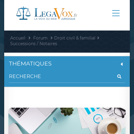
Accueil
Forum
Droit civil & familial
Successions / Notaires
THÉMATIQUES