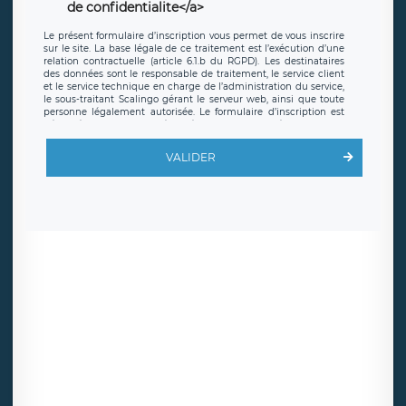
de confidentialite</a>
Le présent formulaire d’inscription vous permet de vous inscrire
sur le site. La base légale de ce traitement est l’exécution d’une
relation contractuelle (article 6.1.b du RGPD). Les destinataires
des données sont le responsable de traitement, le service client
et le service technique en charge de l’administration du service,
le sous-traitant Scalingo gérant le serveur web, ainsi que toute
personne légalement autorisée. Le formulaire d’inscription est
hébergé sur un serveur hébergé par Scalingo, basé en France et
offrant des
clauses de protection conformes au RGPD
. Les
données collectées sont conservées jusqu’à ce que l’Internaute
VALIDER
en sollicite la suppression, étant entendu que vous pouvez
demander la suppression de vos données et retirer votre
consentement à tout moment. Vous disposez également d’un
droit d’accès, de rectification ou de limitation du traitement
relatif à vos données à caractère personnel, ainsi que d’un droit à
la portabilité de vos données. Vous pouvez exercer ces droits
auprès du délégué à la protection des données de LÉGAVOX qui
exerce au siège social de LÉGAVOX et est joignable à l’adresse
mail suivante : donneespersonnelles@legavox.fr. Le responsable
de traitement est la société LÉGAVOX, sis 9 rue Léopold Sédar
Senghor, joignable à l’adresse mail :
responsabledetraitement@legavox.fr. Vous avez également le
droit d’introduire une réclamation auprès d’une autorité de
contrôle.