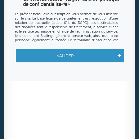
de confidentialite</a>
Le présent formulaire d’inscription vous permet de vous inscrire
sur le site. La base légale de ce traitement est l’exécution d’une
relation contractuelle (article 6.1.b du RGPD). Les destinataires
des données sont le responsable de traitement, le service client
et le service technique en charge de l’administration du service,
le sous-traitant Scalingo gérant le serveur web, ainsi que toute
personne légalement autorisée. Le formulaire d’inscription est
hébergé sur un serveur hébergé par Scalingo, basé en France et
offrant des
clauses de protection conformes au RGPD
. Les
données collectées sont conservées jusqu’à ce que l’Internaute
VALIDER
en sollicite la suppression, étant entendu que vous pouvez
demander la suppression de vos données et retirer votre
consentement à tout moment. Vous disposez également d’un
droit d’accès, de rectification ou de limitation du traitement
relatif à vos données à caractère personnel, ainsi que d’un droit à
la portabilité de vos données. Vous pouvez exercer ces droits
auprès du délégué à la protection des données de LÉGAVOX qui
exerce au siège social de LÉGAVOX et est joignable à l’adresse
mail suivante : donneespersonnelles@legavox.fr. Le responsable
de traitement est la société LÉGAVOX, sis 9 rue Léopold Sédar
Senghor, joignable à l’adresse mail :
responsabledetraitement@legavox.fr. Vous avez également le
droit d’introduire une réclamation auprès d’une autorité de
contrôle.