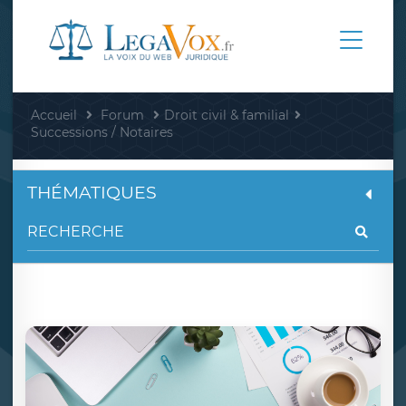
Accueil
Forum
Droit civil & familial
Successions / Notaires
THÉMATIQUES