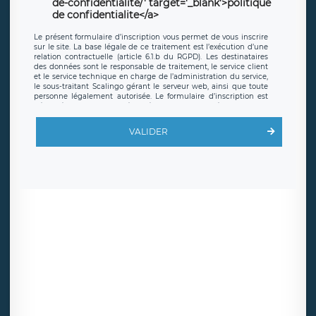
de-confidentialite/' target='_blank'>politique
de confidentialite</a>
Le présent formulaire d’inscription vous permet de vous inscrire
sur le site. La base légale de ce traitement est l’exécution d’une
relation contractuelle (article 6.1.b du RGPD). Les destinataires
des données sont le responsable de traitement, le service client
et le service technique en charge de l’administration du service,
le sous-traitant Scalingo gérant le serveur web, ainsi que toute
personne légalement autorisée. Le formulaire d’inscription est
hébergé sur un serveur hébergé par Scalingo, basé en France et
offrant des
clauses de protection conformes au RGPD
. Les
données collectées sont conservées jusqu’à ce que l’Internaute
VALIDER
en sollicite la suppression, étant entendu que vous pouvez
demander la suppression de vos données et retirer votre
consentement à tout moment. Vous disposez également d’un
droit d’accès, de rectification ou de limitation du traitement
relatif à vos données à caractère personnel, ainsi que d’un droit à
la portabilité de vos données. Vous pouvez exercer ces droits
auprès du délégué à la protection des données de LÉGAVOX qui
exerce au siège social de LÉGAVOX et est joignable à l’adresse
mail suivante : donneespersonnelles@legavox.fr. Le responsable
de traitement est la société LÉGAVOX, sis 9 rue Léopold Sédar
Senghor, joignable à l’adresse mail :
responsabledetraitement@legavox.fr. Vous avez également le
droit d’introduire une réclamation auprès d’une autorité de
contrôle.