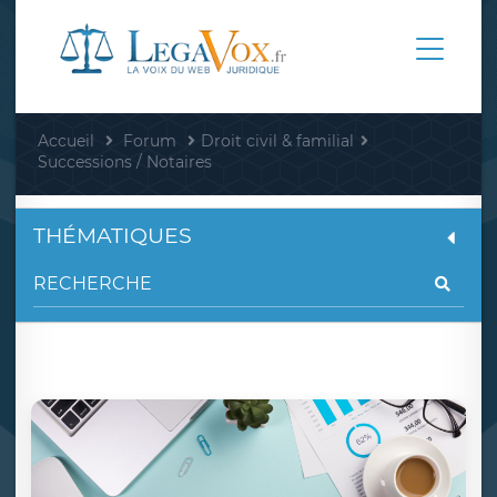
Accueil
Forum
Droit civil & familial
Successions / Notaires
THÉMATIQUES