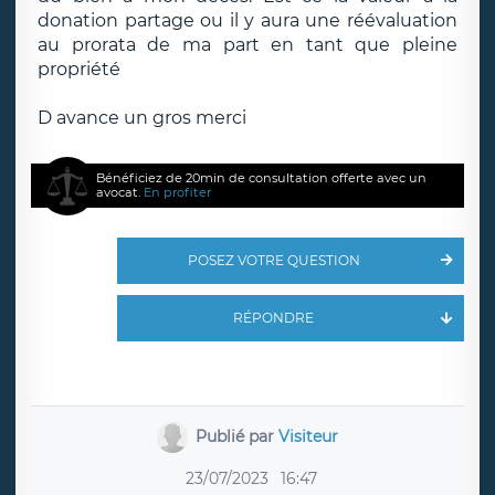
donation partage ou il y aura une réévaluation
au prorata de ma part en tant que pleine
propriété
D avance un gros merci
Bénéficiez de 20min de consultation offerte avec un
avocat.
En profiter
POSEZ VOTRE QUESTION
RÉPONDRE
Publié par
Visiteur
23/07/2023
16:47