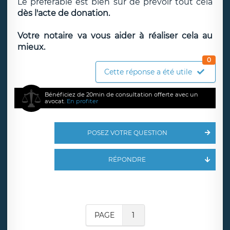
Le préférable est bien sûr de prévoir tout cela
dès l'acte de donation.
Votre notaire va vous aider à réaliser cela au
mieux.
0
Cette réponse a été utile
Bénéficiez de 20min de consultation offerte avec un
avocat.
En profiter
POSEZ VOTRE QUESTION
RÉPONDRE
PAGE
1