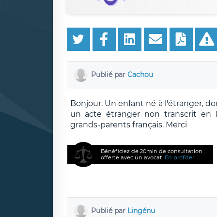
Publié par
Cachou
Bonjour, Un enfant né à l'étranger, do
un acte étranger non transcrit en F
grands-parents français. Merci
Bénéficiez de 20min de consultation
offerte avec un avocat.
En profiter
Publié par
Lingénu