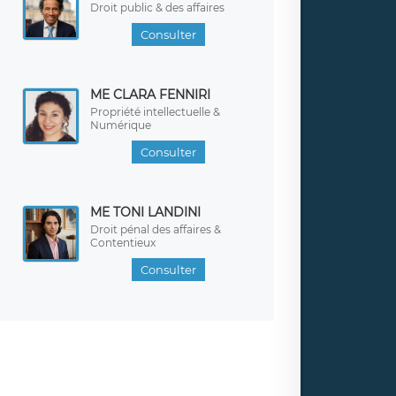
Droit public & des affaires
Consulter
ME CLARA FENNIRI
Propriété intellectuelle &
Numérique
Consulter
ME TONI LANDINI
Droit pénal des affaires &
Contentieux
Consulter