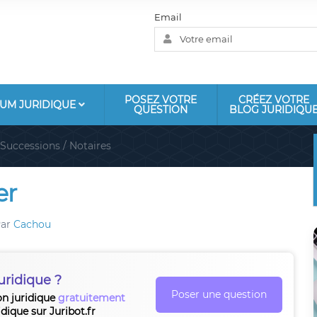
Email
POSEZ VOTRE
CRÉEZ VOTRE
UM JURIDIQUE
QUESTION
BLOG JURIDIQU
Successions / Notaires
er
ar
Cachou
uridique ?
Poser une question
on juridique
gratuitement
idique sur Juribot.fr