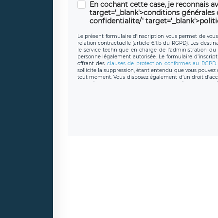
En cochant cette case, je reconnais av
target='_blank'>conditions générales d'
confidentialite/' target='_blank'>polit
Le présent formulaire d’inscription vous permet de vous i
relation contractuelle (article 6.1.b du RGPD). Les desti
le service technique en charge de l’administration du s
personne légalement autorisée. Le formulaire d’inscrip
offrant des
clauses de protection conformes au RGPD
sollicite la suppression, étant entendu que vous pouve
tout moment. Vous disposez également d’un droit d’accès
caractère personnel, ainsi que d’un droit à la portabil
protection des données de LÉGAVOX qui exerce au si
donneespersonnelles@legavox.fr. Le responsable de 
joignable à l’adresse mail : responsabledetraitement@
auprès d’une autorité de contrôle.