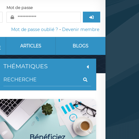
Mot de passe
Mot de passe oublié ?
-
Devenir membre
ARTICLES
BLOGS
E
THÉMATIQUES
Bénéficiez