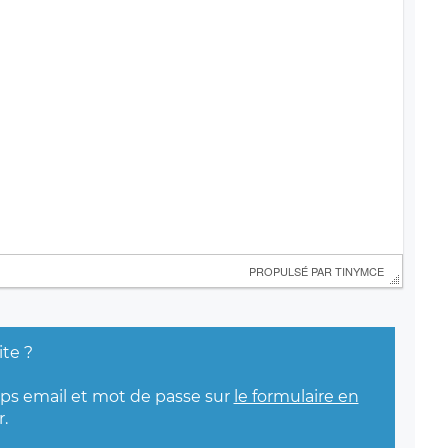
 PROPULSÉ PAR 
TINYMCE
ite ?
mps email et mot de passe sur
le formulaire en
.