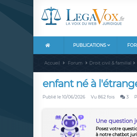
PUBLICATIONS
FOR
Accueil
Forum
Droit civil & familial
enfant né à l'étrang
Publié le
10/06/2026
Vu 862 fois
3
P
Une question j
Posez votre questi
à notre chatbot jur