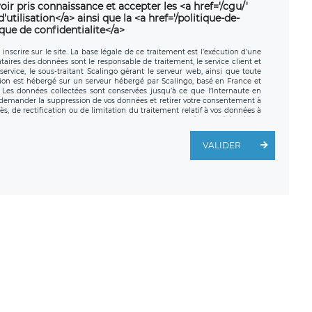
oir pris connaissance et accepter les <a href='/cgu/'
utilisation</a> ainsi que la <a href='/politique-de-
ique de confidentialite</a>
nscrire sur le site. La base légale de ce traitement est l’exécution d’une
nataires des données sont le responsable de traitement, le service client et
ervice, le sous-traitant Scalingo gérant le serveur web, ainsi que toute
tion est hébergé sur un serveur hébergé par Scalingo, basé en France et
. Les données collectées sont conservées jusqu’à ce que l’Internaute en
z demander la suppression de vos données et retirer votre consentement à
, de rectification ou de limitation du traitement relatif à vos données à
ité de vos données. Vous pouvez exercer ces droits auprès du délégué à la
ège social de LÉGAVOX et est joignable à l’adresse mail suivante :
traitement est la société LÉGAVOX, sis 9 rue Léopold Sédar Senghor,
VALIDER
legavox.fr. Vous avez également le droit d’introduire une réclamation