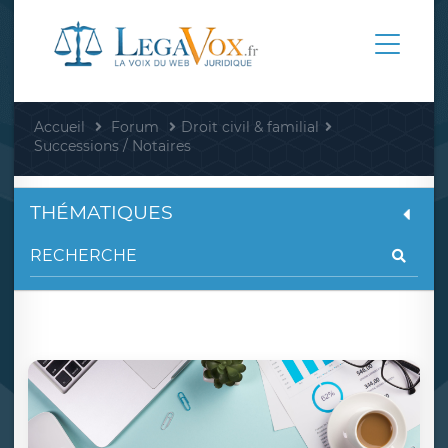
Accueil
Forum
Droit civil & familial
Successions / Notaires
THÉMATIQUES