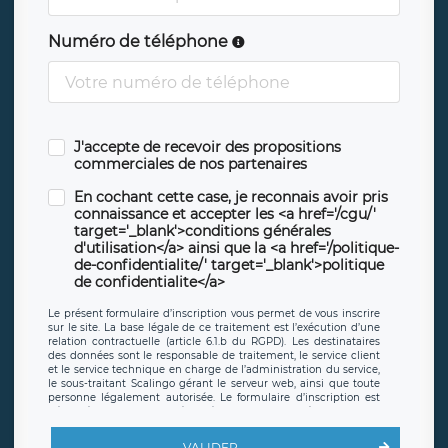
Numéro de téléphone
J'accepte de recevoir des propositions
commerciales de nos partenaires
En cochant cette case, je reconnais avoir pris
connaissance et accepter les <a href='/cgu/'
target='_blank'>conditions générales
d'utilisation</a> ainsi que la <a href='/politique-
de-confidentialite/' target='_blank'>politique
de confidentialite</a>
Le présent formulaire d’inscription vous permet de vous inscrire
sur le site. La base légale de ce traitement est l’exécution d’une
relation contractuelle (article 6.1.b du RGPD). Les destinataires
des données sont le responsable de traitement, le service client
et le service technique en charge de l’administration du service,
le sous-traitant Scalingo gérant le serveur web, ainsi que toute
personne légalement autorisée. Le formulaire d’inscription est
hébergé sur un serveur hébergé par Scalingo, basé en France et
offrant des
clauses de protection conformes au RGPD
. Les
données collectées sont conservées jusqu’à ce que l’Internaute
VALIDER