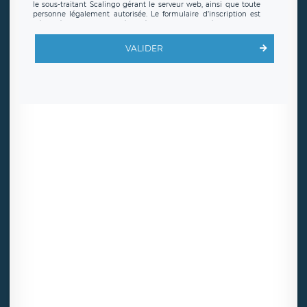
le sous-traitant Scalingo gérant le serveur web, ainsi que toute
personne légalement autorisée. Le formulaire d’inscription est
hébergé sur un serveur hébergé par Scalingo, basé en France et
offrant des
clauses de protection conformes au RGPD
. Les
données collectées sont conservées jusqu’à ce que l’Internaute
VALIDER
en sollicite la suppression, étant entendu que vous pouvez
demander la suppression de vos données et retirer votre
consentement à tout moment. Vous disposez également d’un
droit d’accès, de rectification ou de limitation du traitement
relatif à vos données à caractère personnel, ainsi que d’un droit à
la portabilité de vos données. Vous pouvez exercer ces droits
auprès du délégué à la protection des données de LÉGAVOX qui
exerce au siège social de LÉGAVOX et est joignable à l’adresse
mail suivante : donneespersonnelles@legavox.fr. Le responsable
de traitement est la société LÉGAVOX, sis 9 rue Léopold Sédar
Senghor, joignable à l’adresse mail :
responsabledetraitement@legavox.fr. Vous avez également le
droit d’introduire une réclamation auprès d’une autorité de
contrôle.