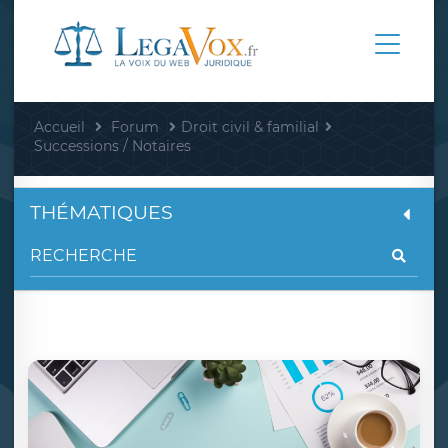
Accueil
Forum
Droit civil & familial
Successions / Notaires
THÉMATIQUES