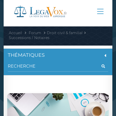
Accueil
Forum
Droit civil & familial
Successions / Notaires
THÉMATIQUES