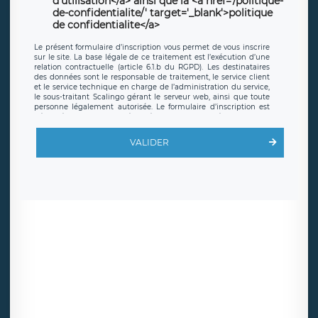
d'utilisation</a> ainsi que la <a href='/politique-
de-confidentialite/' target='_blank'>politique
de confidentialite</a>
Le présent formulaire d’inscription vous permet de vous inscrire
sur le site. La base légale de ce traitement est l’exécution d’une
relation contractuelle (article 6.1.b du RGPD). Les destinataires
des données sont le responsable de traitement, le service client
et le service technique en charge de l’administration du service,
le sous-traitant Scalingo gérant le serveur web, ainsi que toute
personne légalement autorisée. Le formulaire d’inscription est
hébergé sur un serveur hébergé par Scalingo, basé en France et
offrant des
clauses de protection conformes au RGPD
. Les
données collectées sont conservées jusqu’à ce que l’Internaute
VALIDER
en sollicite la suppression, étant entendu que vous pouvez
demander la suppression de vos données et retirer votre
consentement à tout moment. Vous disposez également d’un
droit d’accès, de rectification ou de limitation du traitement
relatif à vos données à caractère personnel, ainsi que d’un droit à
la portabilité de vos données. Vous pouvez exercer ces droits
auprès du délégué à la protection des données de LÉGAVOX qui
exerce au siège social de LÉGAVOX et est joignable à l’adresse
mail suivante : donneespersonnelles@legavox.fr. Le responsable
de traitement est la société LÉGAVOX, sis 9 rue Léopold Sédar
Senghor, joignable à l’adresse mail :
responsabledetraitement@legavox.fr. Vous avez également le
droit d’introduire une réclamation auprès d’une autorité de
contrôle.