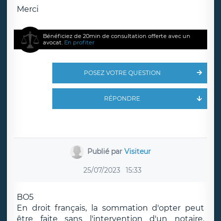
Merci
Bénéficiez de 20min de consultation offerte avec un
avocat.
En profiter
POSEZ VOTRE QUESTION
RÉPONDRE
Publié par
Visiteur
25/07/2023
15:33
BO5
En droit français, la sommation d'opter peut
être faite sans l'intervention d'un notaire.