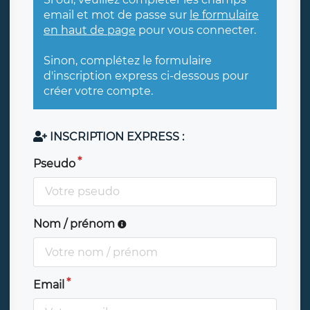
email et mot de passe sur
le formulaire
en haut de page
pour vous connecter.
Sinon, complétez le formulaire
d'inscription express ci-dessous pour
créer votre compte.
INSCRIPTION EXPRESS :
Pseudo
Nom / prénom
Email