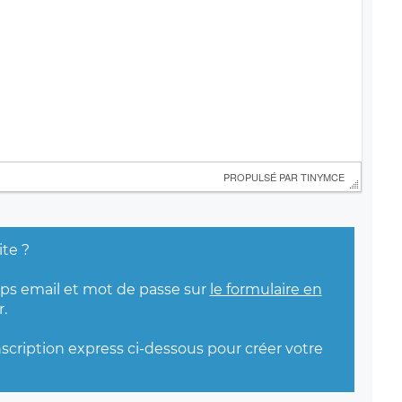
 PROPULSÉ PAR 
TINYMCE
ite ?
mps email et mot de passe sur
le formulaire en
.
nscription express ci-dessous pour créer votre