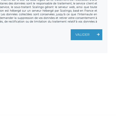
nataires des données sont le responsable de traitement, le service client et
ervice, le sous-traitant Scalingo gérant le serveur web, ainsi que toute
tion est hébergé sur un serveur hébergé par Scalingo, basé en France et
. Les données collectées sont conservées jusqu’à ce que l’Internaute en
z demander la suppression de vos données et retirer votre consentement à
, de rectification ou de limitation du traitement relatif à vos données à
ité de vos données. Vous pouvez exercer ces droits auprès du délégué à la
ège social de LÉGAVOX et est joignable à l’adresse mail suivante :
traitement est la société LÉGAVOX, sis 9 rue Léopold Sédar Senghor,
VALIDER
legavox.fr. Vous avez également le droit d’introduire une réclamation