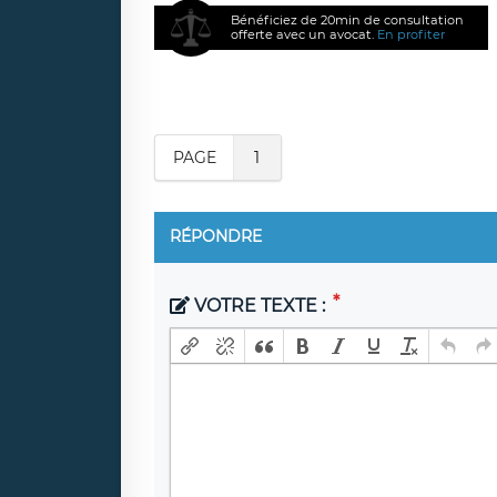
Bénéficiez de 20min de consultation
offerte avec un avocat.
En profiter
PAGE
1
RÉPONDRE
VOTRE TEXTE :