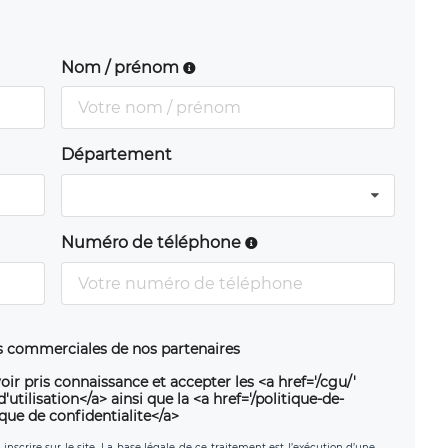
Nom / prénom
Département
Numéro de téléphone
ns commerciales de nos partenaires
oir pris connaissance et accepter les <a href='/cgu/'
utilisation</a> ainsi que la <a href='/politique-de-
ique de confidentialite</a>
nscrire sur le site. La base légale de ce traitement est l’exécution d’une