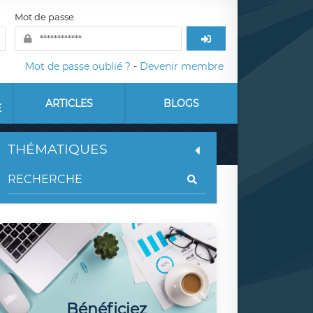
Mot de passe
Mot de passe oublié ?
-
Devenir membre
ARTICLES
BLOGS
E
THÉMATIQUES
Bénéficiez