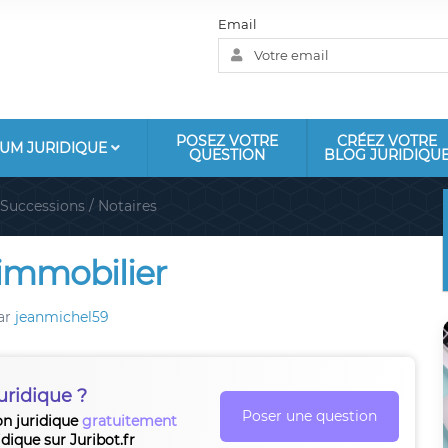
Email
POSEZ VOTRE
CRÉEZ VOTRE
UM JURIDIQUE
QUESTION
BLOG JURIDIQU
Successions / Notaires
 immobilier
ar
jeanmichel59
uridique ?
Poser une question
on juridique
gratuitement
idique sur Juribot.fr