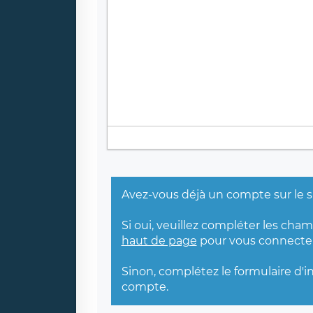
Avez-vous déjà un compte sur le s
Si oui, veuillez compléter les cha
haut de page
pour vous connecter
Sinon, complétez le formulaire d'i
compte.