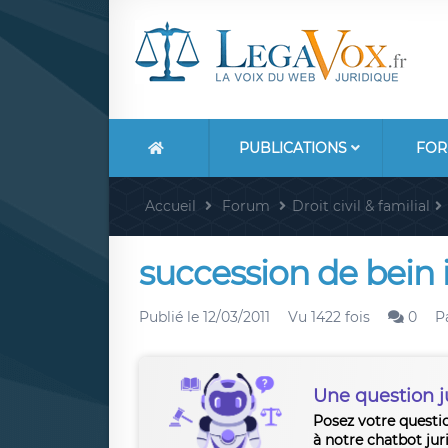
PUBLICATIONS
FOR
Accueil
Forum
Droit civil & familial
succession de bein
Publié le
12/03/2011
Vu 1422 fois
0
P
Une question j
Posez votre questi
à notre chatbot jur