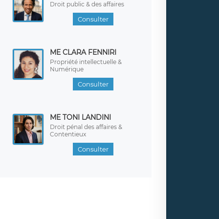
Droit public & des affaires
Consulter
ME CLARA FENNIRI
Propriété intellectuelle &
Numérique
Consulter
ME TONI LANDINI
Droit pénal des affaires &
Contentieux
Consulter