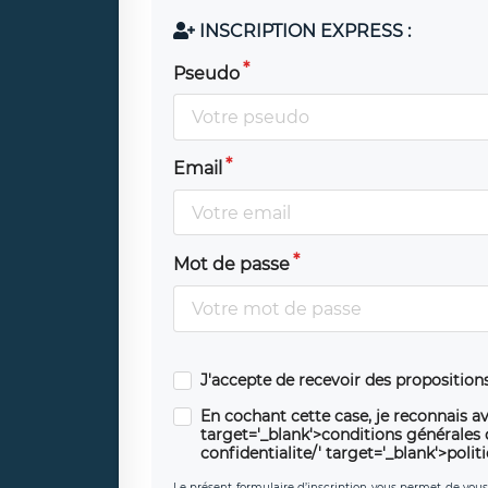
INSCRIPTION EXPRESS :
Pseudo
Email
Mot de passe
J'accepte de recevoir des propositio
En cochant cette case, je reconnais av
target='_blank'>conditions générales d'
confidentialite/' target='_blank'>polit
Le présent formulaire d’inscription vous permet de vous i