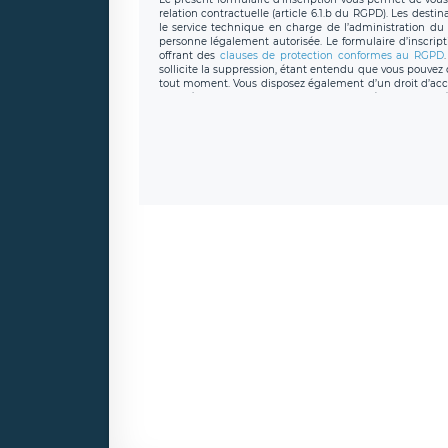
relation contractuelle (article 6.1.b du RGPD). Les desti
le service technique en charge de l’administration du s
personne légalement autorisée. Le formulaire d’inscrip
offrant des
clauses de protection conformes au RGPD
sollicite la suppression, étant entendu que vous pouve
tout moment. Vous disposez également d’un droit d’accès
caractère personnel, ainsi que d’un droit à la portabil
protection des données de LÉGAVOX qui exerce au si
donneespersonnelles@legavox.fr. Le responsable de 
joignable à l’adresse mail : responsabledetraitement@
auprès d’une autorité de contrôle.