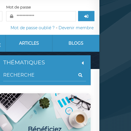
Mot de passe
Mot de passe oublié ?
-
Devenir membre
ARTICLES
BLOGS
E
THÉMATIQUES
Bénéficiez