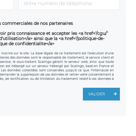
ns commerciales de nos partenaires
oir pris connaissance et accepter les <a href='/cgu/'
utilisation</a> ainsi que la <a href='/politique-de-
ique de confidentialite</a>
nscrire sur le site. La base légale de ce traitement est l’exécution d’une
nataires des données sont le responsable de traitement, le service client et
ervice, le sous-traitant Scalingo gérant le serveur web, ainsi que toute
tion est hébergé sur un serveur hébergé par Scalingo, basé en France et
. Les données collectées sont conservées jusqu’à ce que l’Internaute en
z demander la suppression de vos données et retirer votre consentement à
, de rectification ou de limitation du traitement relatif à vos données à
ité de vos données. Vous pouvez exercer ces droits auprès du délégué à la
ège social de LÉGAVOX et est joignable à l’adresse mail suivante :
traitement est la société LÉGAVOX, sis 9 rue Léopold Sédar Senghor,
VALIDER
legavox.fr. Vous avez également le droit d’introduire une réclamation