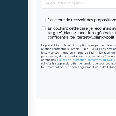
J'accepte de recevoir des propositio
En cochant cette case, je reconnais av
target='_blank'>conditions générales d'
confidentialite/' target='_blank'>polit
Le présent formulaire d’inscription vous permet de vous i
relation contractuelle (article 6.1.b du RGPD). Les desti
le service technique en charge de l’administration du s
personne légalement autorisée. Le formulaire d’inscrip
offrant des
clauses de protection conformes au RGPD
sollicite la suppression, étant entendu que vous pouve
tout moment. Vous disposez également d’un droit d’accès
caractère personnel, ainsi que d’un droit à la portabil
protection des données de LÉGAVOX qui exerce au si
donneespersonnelles@legavox.fr. Le responsable de 
joignable à l’adresse mail : responsabledetraitement@
auprès d’une autorité de contrôle.