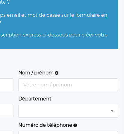
ite ?
mps email et mot de passe sur
le formulaire en
.
nscription express ci-dessous pour créer votre
Nom / prénom
Département
Numéro de téléphone