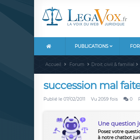
PUBLICATIONS
FOR
Accueil
Forum
Droit civil & familial
succession mal faite
Publié le
07/02/2011
Vu 2059 fois
0
Une question j
Posez votre questi
à notre chatbot jur