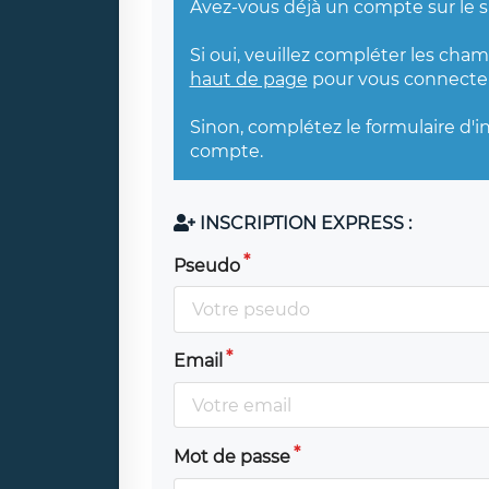
Avez-vous déjà un compte sur le s
Si oui, veuillez compléter les cha
haut de page
pour vous connecter
Sinon, complétez le formulaire d'i
compte.
INSCRIPTION EXPRESS :
Pseudo
Email
Mot de passe