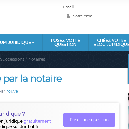
Email
POSEZ VOTRE
CRÉEZ VOTRE
UM JURIDIQUE
QUESTION
BLOG JURIDIQU
Successions / Notaires
 par la notaire
Par
rouve
uridique ?
Poser une question
on juridique
gratuitement
idique sur Juribot.fr