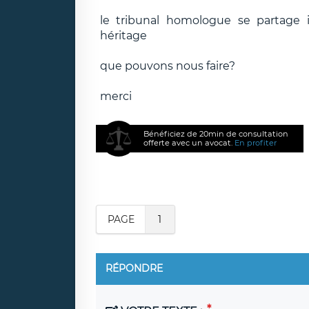
le tribunal homologue se partage 
héritage
que pouvons nous faire?
merci
Bénéficiez de 20min de consultation
offerte avec un avocat.
En profiter
PAGE
1
RÉPONDRE