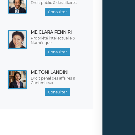
Droit public & des affaires
Consulter
ME CLARA FENNIRI
Propriété intellectuelle &
Numérique
Consulter
ME TONI LANDINI
Droit pénal des affaires &
Contentieux
Consulter