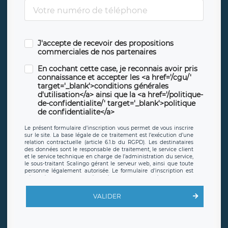
J'accepte de recevoir des propositions
commerciales de nos partenaires
En cochant cette case, je reconnais avoir pris
connaissance et accepter les <a href='/cgu/'
target='_blank'>conditions générales
d'utilisation</a> ainsi que la <a href='/politique-
de-confidentialite/' target='_blank'>politique
de confidentialite</a>
Le présent formulaire d’inscription vous permet de vous inscrire
sur le site. La base légale de ce traitement est l’exécution d’une
relation contractuelle (article 6.1.b du RGPD). Les destinataires
des données sont le responsable de traitement, le service client
et le service technique en charge de l’administration du service,
le sous-traitant Scalingo gérant le serveur web, ainsi que toute
personne légalement autorisée. Le formulaire d’inscription est
hébergé sur un serveur hébergé par Scalingo, basé en France et
offrant des
clauses de protection conformes au RGPD
. Les
données collectées sont conservées jusqu’à ce que l’Internaute
VALIDER
en sollicite la suppression, étant entendu que vous pouvez
demander la suppression de vos données et retirer votre
consentement à tout moment. Vous disposez également d’un
droit d’accès, de rectification ou de limitation du traitement
relatif à vos données à caractère personnel, ainsi que d’un droit à