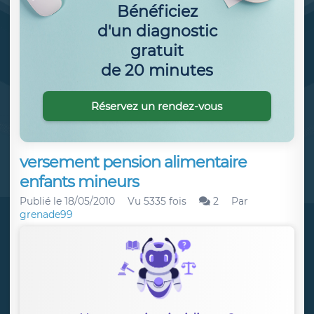
Bénéficiez
d'un diagnostic
gratuit
de 20 minutes
Réservez un rendez-vous
versement pension alimentaire
enfants mineurs
Publié le
18/05/2010
Vu 5335 fois
2
Par
grenade99