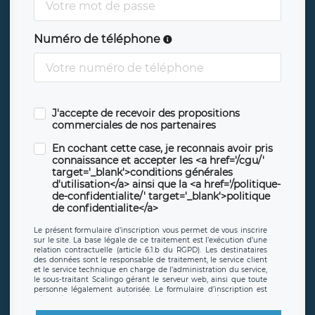
Numéro de téléphone
J'accepte de recevoir des propositions
commerciales de nos partenaires
En cochant cette case, je reconnais avoir pris
connaissance et accepter les <a href='/cgu/'
target='_blank'>conditions générales
d'utilisation</a> ainsi que la <a href='/politique-
de-confidentialite/' target='_blank'>politique
de confidentialite</a>
Le présent formulaire d’inscription vous permet de vous inscrire
sur le site. La base légale de ce traitement est l’exécution d’une
relation contractuelle (article 6.1.b du RGPD). Les destinataires
des données sont le responsable de traitement, le service client
et le service technique en charge de l’administration du service,
le sous-traitant Scalingo gérant le serveur web, ainsi que toute
personne légalement autorisée. Le formulaire d’inscription est
hébergé sur un serveur hébergé par Scalingo, basé en France et
offrant des
clauses de protection conformes au RGPD
. Les