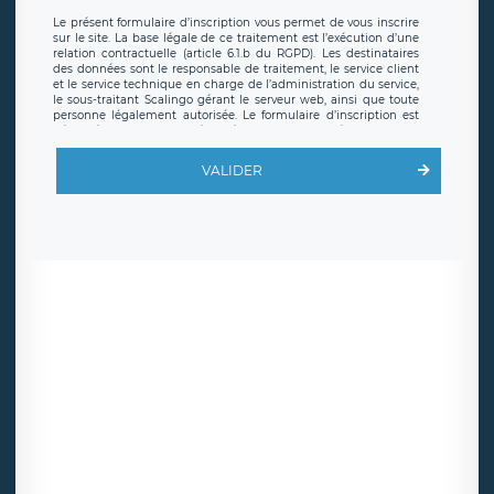
Le présent formulaire d’inscription vous permet de vous inscrire
sur le site. La base légale de ce traitement est l’exécution d’une
relation contractuelle (article 6.1.b du RGPD). Les destinataires
des données sont le responsable de traitement, le service client
et le service technique en charge de l’administration du service,
le sous-traitant Scalingo gérant le serveur web, ainsi que toute
personne légalement autorisée. Le formulaire d’inscription est
hébergé sur un serveur hébergé par Scalingo, basé en France et
offrant des
clauses de protection conformes au RGPD
. Les
données collectées sont conservées jusqu’à ce que l’Internaute
VALIDER
en sollicite la suppression, étant entendu que vous pouvez
demander la suppression de vos données et retirer votre
consentement à tout moment. Vous disposez également d’un
droit d’accès, de rectification ou de limitation du traitement
relatif à vos données à caractère personnel, ainsi que d’un droit à
la portabilité de vos données. Vous pouvez exercer ces droits
auprès du délégué à la protection des données de LÉGAVOX qui
exerce au siège social de LÉGAVOX et est joignable à l’adresse
mail suivante : donneespersonnelles@legavox.fr. Le responsable
de traitement est la société LÉGAVOX, sis 9 rue Léopold Sédar
Senghor, joignable à l’adresse mail :
responsabledetraitement@legavox.fr. Vous avez également le
droit d’introduire une réclamation auprès d’une autorité de
contrôle.