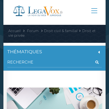
Accueil
Forum
Droit civil & familial
Droit et
vie privée
THÉMATIQUES