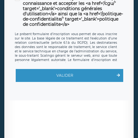
connaissance et accepter les <a href='/cgu/'
target='_blank'>conditions générales
d'utilisation</a> ainsi que la <a href='/politique-
de-confidentialite/' target='_blank'>politique
de confidentialite</a>
Le présent formulaire d’inscription vous permet de vous inscrire
sur le site. La base légale de ce traitement est l’exécution d’une
relation contractuelle (article 6.1.b du RGPD). Les destinataires
des données sont le responsable de traitement, le service client
et le service technique en charge de l’administration du service,
le sous-traitant Scalingo gérant le serveur web, ainsi que toute
personne légalement autorisée. Le formulaire d’inscription est
hébergé sur un serveur hébergé par Scalingo, basé en France et
offrant des
clauses de protection conformes au RGPD
. Les
données collectées sont conservées jusqu’à ce que l’Internaute
VALIDER
en sollicite la suppression, étant entendu que vous pouvez
demander la suppression de vos données et retirer votre
consentement à tout moment. Vous disposez également d’un
droit d’accès, de rectification ou de limitation du traitement
relatif à vos données à caractère personnel, ainsi que d’un droit à
la portabilité de vos données. Vous pouvez exercer ces droits
auprès du délégué à la protection des données de LÉGAVOX qui
exerce au siège social de LÉGAVOX et est joignable à l’adresse
mail suivante : donneespersonnelles@legavox.fr. Le responsable
de traitement est la société LÉGAVOX, sis 9 rue Léopold Sédar
Senghor, joignable à l’adresse mail :
responsabledetraitement@legavox.fr. Vous avez également le
droit d’introduire une réclamation auprès d’une autorité de
contrôle.