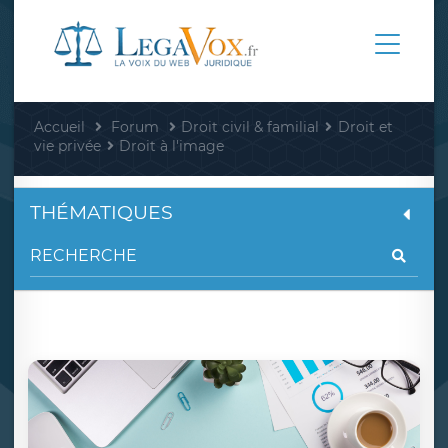
Accueil
Forum
Droit civil & familial
Droit et
vie privée
Droit à l'image
THÉMATIQUES