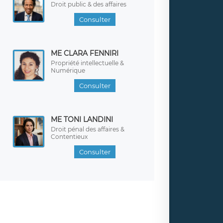
Droit public & des affaires
Consulter
ME CLARA FENNIRI
Propriété intellectuelle &
Numérique
Consulter
ME TONI LANDINI
Droit pénal des affaires &
Contentieux
Consulter