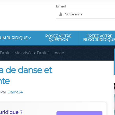
Email
POSEZ VOTRE
CRÉEZ VOTRE
UM JURIDIQUE
QUESTION
BLOG JURIDIQU
Droit et vie privée
Droit à l'image
la de danse et
nte
Par
Elaine24
uridique ?