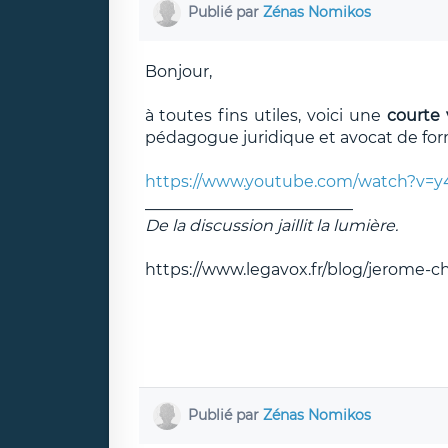
Publié par
Zénas Nomikos
Bonjour,
à toutes fins utiles, voici une
courte 
pédagogue juridique et avocat de forma
https://www.youtube.com/watch?v=
__________________________
De la discussion jaillit la lumière.
https://www.legavox.fr/blog/jerome-
Publié par
Zénas Nomikos