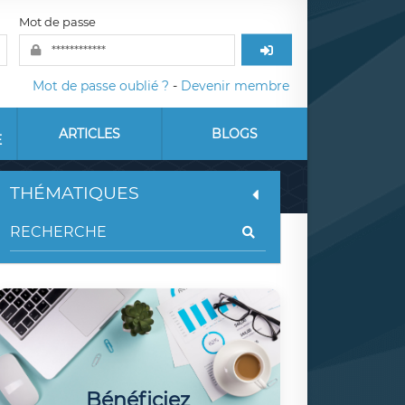
Mot de passe
Mot de passe oublié ?
-
Devenir membre
ARTICLES
BLOGS
E
THÉMATIQUES
Bénéficiez