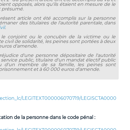
soient opposés, alors qu'ils étaient en mesure de le
t présumé.
ésent article ont été accomplis sur la personne
maner des titulaires de l'autorité parentale, dans
vil
.
 le conjoint ou le concubin de la victime ou le
te civil de solidarité, les peines sont portées à deux
euros d'amende.
éjudice d'une personne dépositaire de l'autorité
ervice public, titulaire d'un mandat électif public
 d'un membre de sa famille, les peines sont
prisonnement et à 60 000 euros d'amende.
es/section_lc/LEGITEXT000006070719/LEGISCTA0000
ntation de la personne dans le code pénal :