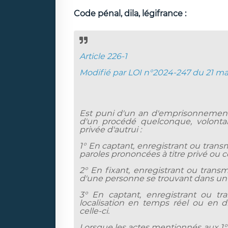
Code pénal, dila, légifrance :
Article 226-1
Modifié par LOI n°2024-247 du 21 mar
Est puni d'un an d'emprisonnement
d'un procédé quelconque, volontair
privée d'autrui :
1° En captant, enregistrant ou tran
paroles prononcées à titre privé ou co
2° En fixant, enregistrant ou trans
d'une personne se trouvant dans un l
3° En captant, enregistrant ou tr
localisation en temps réel ou en 
celle-ci.
Lorsque les actes mentionnés aux 1° 