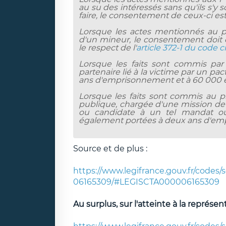
au su des intéressés sans qu'ils s'y 
faire, le consentement de ceux-ci es
Lorsque les actes mentionnés au pr
d'un mineur, le consentement doit é
le respect de l'
article 372-1 du code ci
Lorsque les faits sont commis par
partenaire lié à la victime par un pac
ans d'emprisonnement et à 60 000 
Lorsque les faits sont commis au pr
publique, chargée d'une mission de s
ou candidate à un tel mandat ou
également portées à deux ans d'em
Source et de plus :
https://www.legifrance.gouv.fr/cod
06165309/#LEGISCTA000006165309
Au surplus, sur l'atteinte à la représe