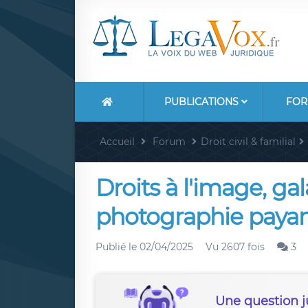
PUBLICATIONS
FOR
Accueil
Forum
Droit civil & familial
Droits à l'image, ga
photographie paya
Publié le
02/04/2025
Vu 2607 fois
3
Une question j