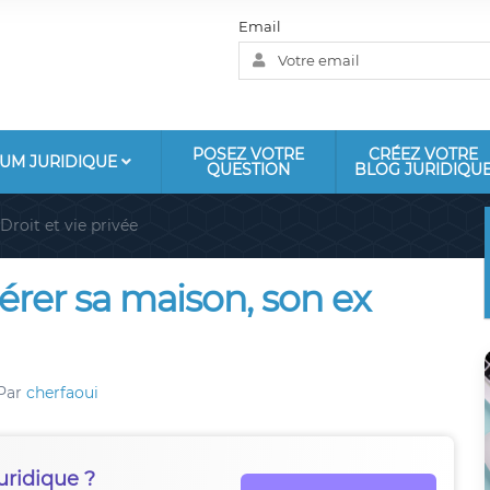
Email
POSEZ VOTRE
CRÉEZ VOTRE
UM JURIDIQUE
QUESTION
BLOG JURIDIQU
Droit et vie privée
érer sa maison, son ex
Par
cherfaoui
uridique ?