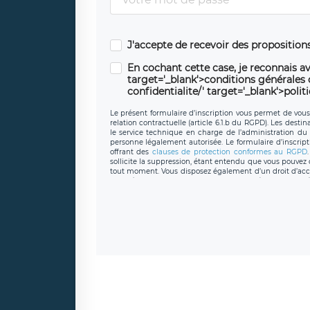
J'accepte de recevoir des propositio
En cochant cette case, je reconnais av
target='_blank'>conditions générales d'
confidentialite/' target='_blank'>polit
Le présent formulaire d’inscription vous permet de vous i
relation contractuelle (article 6.1.b du RGPD). Les desti
le service technique en charge de l’administration du s
personne légalement autorisée. Le formulaire d’inscrip
offrant des
clauses de protection conformes au RGPD
sollicite la suppression, étant entendu que vous pouve
tout moment. Vous disposez également d’un droit d’accès
caractère personnel, ainsi que d’un droit à la portabil
protection des données de LÉGAVOX qui exerce au si
donneespersonnelles@legavox.fr. Le responsable de 
joignable à l’adresse mail : responsabledetraitement@
auprès d’une autorité de contrôle.