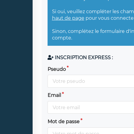
Si oui, veuillez compléter les cha
haut de page
pour vous connecter
Sinon, complétez le formulaire d'i
compte.
INSCRIPTION EXPRESS :
Pseudo
Email
Mot de passe