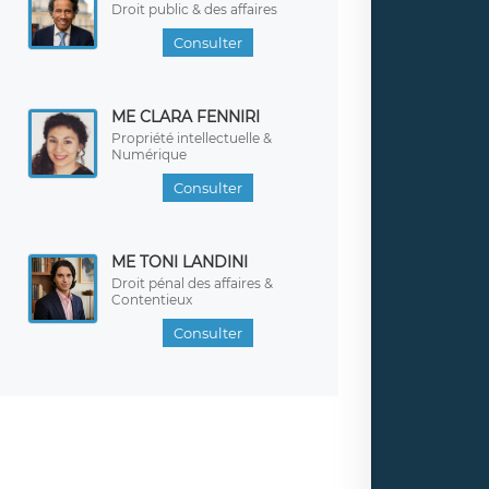
Droit public & des affaires
Consulter
ME CLARA FENNIRI
Propriété intellectuelle &
Numérique
Consulter
ME TONI LANDINI
Droit pénal des affaires &
Contentieux
Consulter