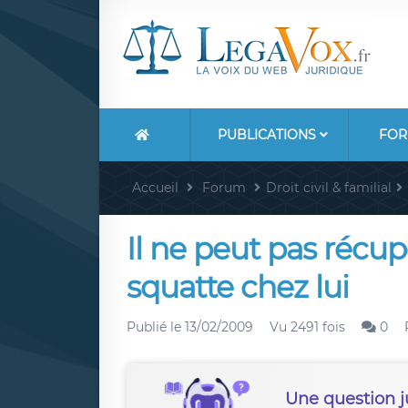
PUBLICATIONS
FOR
Accueil
Forum
Droit civil & familial
Il ne peut pas récup
squatte chez lui
Publié le
13/02/2009
Vu 2491 fois
0
Une question j