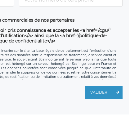
ns commerciales de nos partenaires
oir pris connaissance et accepter les <a href='/cgu/'
utilisation</a> ainsi que la <a href='/politique-de-
ique de confidentialite</a>
nscrire sur le site. La base légale de ce traitement est l’exécution d’une
nataires des données sont le responsable de traitement, le service client et
ervice, le sous-traitant Scalingo gérant le serveur web, ainsi que toute
tion est hébergé sur un serveur hébergé par Scalingo, basé en France et
. Les données collectées sont conservées jusqu’à ce que l’Internaute en
z demander la suppression de vos données et retirer votre consentement à
, de rectification ou de limitation du traitement relatif à vos données à
ité de vos données. Vous pouvez exercer ces droits auprès du délégué à la
ège social de LÉGAVOX et est joignable à l’adresse mail suivante :
traitement est la société LÉGAVOX, sis 9 rue Léopold Sédar Senghor,
VALIDER
legavox.fr. Vous avez également le droit d’introduire une réclamation