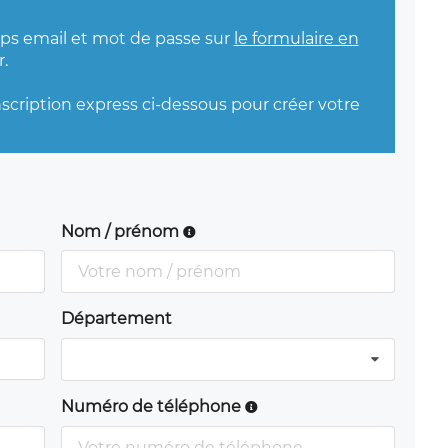
mps email et mot de passe sur
le formulaire en
.
nscription express ci-dessous pour créer votre
Nom / prénom
Département
Numéro de téléphone