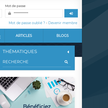
Mot de passe
Mot de passe oublié ?
-
Devenir membre
ARTICLES
BLOGS
E
THÉMATIQUES
Bénéficiez