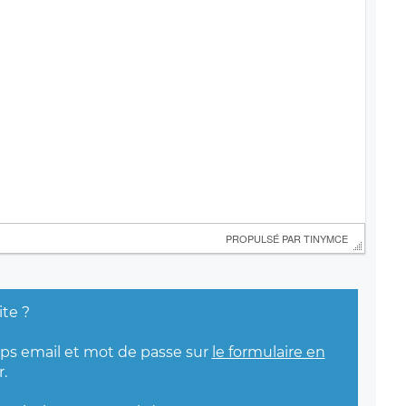
 PROPULSÉ PAR 
TINYMCE
ite ?
mps email et mot de passe sur
le formulaire en
.