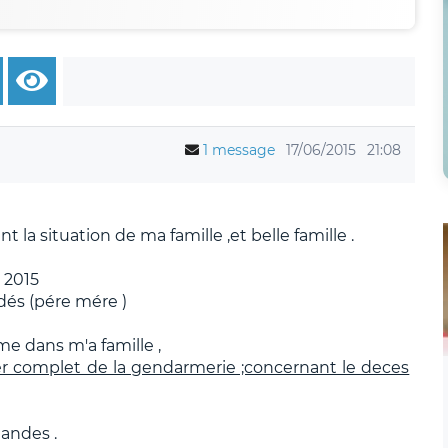
1 message
17/06/2015
21:08
t la situation de ma famille ,et belle famille .
 2015
idés (pére mére )
mme dans m'a famille ,
er complet de la gendarmerie ;concernant le deces
andes .