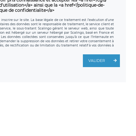
utilisation</a> ainsi que la <a href='/politique-de-
ique de confidentialite</a>
nscrire sur le site. La base légale de ce traitement est l’exécution d’une
nataires des données sont le responsable de traitement, le service client et
ervice, le sous-traitant Scalingo gérant le serveur web, ainsi que toute
tion est hébergé sur un serveur hébergé par Scalingo, basé en France et
. Les données collectées sont conservées jusqu’à ce que l’Internaute en
z demander la suppression de vos données et retirer votre consentement à
, de rectification ou de limitation du traitement relatif à vos données à
ité de vos données. Vous pouvez exercer ces droits auprès du délégué à la
ège social de LÉGAVOX et est joignable à l’adresse mail suivante :
traitement est la société LÉGAVOX, sis 9 rue Léopold Sédar Senghor,
VALIDER
legavox.fr. Vous avez également le droit d’introduire une réclamation