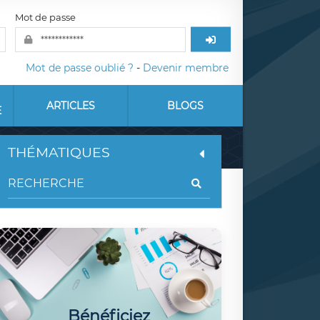
Mot de passe
Mot de passe oublié ?
-
Devenir membre
ARTICLES
BLOGS
E
THÉMATIQUES
Bénéficiez