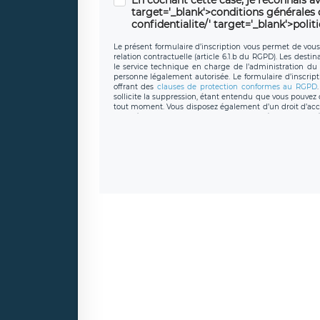
target='_blank'>conditions générales d'
confidentialite/' target='_blank'>polit
Le présent formulaire d’inscription vous permet de vous i
relation contractuelle (article 6.1.b du RGPD). Les desti
le service technique en charge de l’administration du s
personne légalement autorisée. Le formulaire d’inscrip
offrant des
clauses de protection conformes au RGPD
sollicite la suppression, étant entendu que vous pouve
tout moment. Vous disposez également d’un droit d’accès
caractère personnel, ainsi que d’un droit à la portabil
protection des données de LÉGAVOX qui exerce au si
donneespersonnelles@legavox.fr. Le responsable de 
joignable à l’adresse mail : responsabledetraitement@
auprès d’une autorité de contrôle.