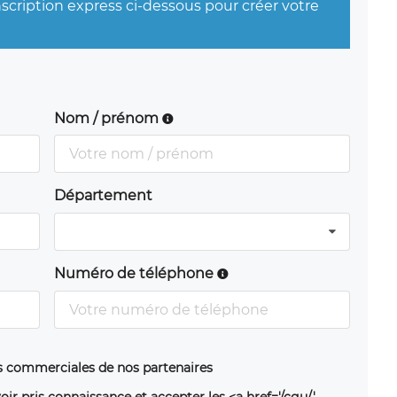
nscription express ci-dessous pour créer votre
Nom / prénom
Département
Numéro de téléphone
ns commerciales de nos partenaires
oir pris connaissance et accepter les <a href='/cgu/'