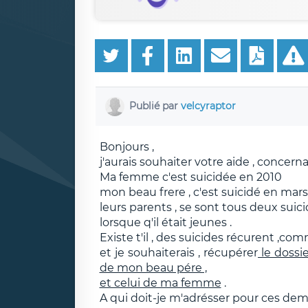
Publié par
velcyraptor
Bonjours ,
j'aurais souhaiter votre aide , concernan
Ma femme c'est suicidée en 2010
mon beau frere , c'est suicidé en mars
leurs parents , se sont tous deux suic
lorsque q'il était jeunes .
Existe t'il , des suicides récurent ,co
et je souhaiterais , récupérer
le dossi
de mon beau pére ,
et celui de ma femme
.
A qui doit-je m'adrésser pour ces dem