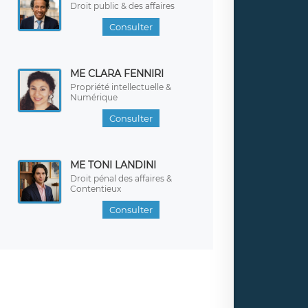
Droit public & des affaires
Consulter
ME CLARA FENNIRI
Propriété intellectuelle &
Numérique
Consulter
ME TONI LANDINI
Droit pénal des affaires &
Contentieux
Consulter