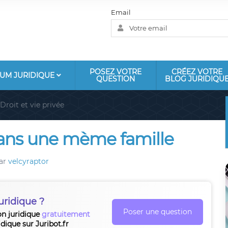
Email
POSEZ VOTRE
CRÉEZ VOTRE
UM JURIDIQUE
QUESTION
BLOG JURIDIQU
Droit et vie privée
dans une mème famille
ar
velcyraptor
uridique ?
Poser une question
on juridique
gratuitement
idique sur Juribot.fr