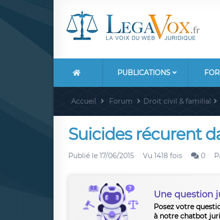
PUBLICATIONS
FOR
Accueil
Forum
Droit civil & familial
Suicides récurent 
Publié le
17/06/2015
Vu 1418 fois
0
P
Une question j
Posez votre questi
à notre chatbot jur