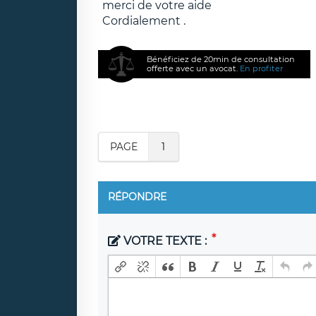
merci de votre aide
Cordialement .
Bénéficiez de 20min de consultation
offerte avec un avocat.
En profiter
PAGE
1
RÉPONDRE
VOTRE TEXTE :