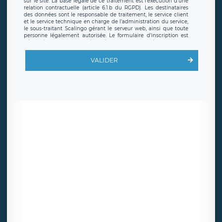
sur le site. La base légale de ce traitement est l’exécution d’une
relation contractuelle (article 6.1.b du RGPD). Les destinataires
des données sont le responsable de traitement, le service client
et le service technique en charge de l’administration du service,
le sous-traitant Scalingo gérant le serveur web, ainsi que toute
personne légalement autorisée. Le formulaire d’inscription est
hébergé sur un serveur hébergé par Scalingo, basé en France et
offrant des
clauses de protection conformes au RGPD
. Les
données collectées sont conservées jusqu’à ce que l’Internaute
VALIDER
en sollicite la suppression, étant entendu que vous pouvez
demander la suppression de vos données et retirer votre
consentement à tout moment. Vous disposez également d’un
droit d’accès, de rectification ou de limitation du traitement
relatif à vos données à caractère personnel, ainsi que d’un droit à
la portabilité de vos données. Vous pouvez exercer ces droits
auprès du délégué à la protection des données de LÉGAVOX qui
exerce au siège social de LÉGAVOX et est joignable à l’adresse
mail suivante : donneespersonnelles@legavox.fr. Le responsable
de traitement est la société LÉGAVOX, sis 9 rue Léopold Sédar
Senghor, joignable à l’adresse mail :
responsabledetraitement@legavox.fr. Vous avez également le
droit d’introduire une réclamation auprès d’une autorité de
contrôle.