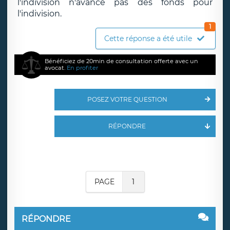
l'indivision n'avance pas des fonds pour
l'indivision.
1
Cette réponse a été utile
Bénéficiez de 20min de consultation offerte avec un
avocat.
En profiter
POSEZ VOTRE QUESTION
RÉPONDRE
PAGE
1
RÉPONDRE