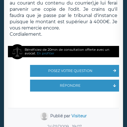
au courant du contenu du courrier),je lui ferai
parvenir une copie de l'odit. Je crains qu'il
faudra que je passe par le tribunal d'instance
puisque le montant est supérieur à 4000€. Je
vous remercie encore.
Cordialement.
Bénéficiez de 20min de consultation offerte avec un
avocat.
En profiter
POSEZ VOTRE QUESTION
RÉPONDRE
Publié par
Visiteur
24/01/2009
19:07