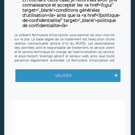
En cochant cette case, je reconnais avoir pris
connaissance et accepter les <a href='/cgu/'
target='_blank'>conditions générales
d'utilisation</a> ainsi que la <a href='/politique-
de-confidentialite/' target='_blank'>politique
de confidentialite</a>
Le présent formulaire d’inscription vous permet de vous inscrire
sur le site. La base légale de ce traitement est l’exécution d’une
relation contractuelle (article 6.1.b du RGPD). Les destinataires
des données sont le responsable de traitement, le service client
et le service technique en charge de l’administration du service,
le sous-traitant Scalingo gérant le serveur web, ainsi que toute
personne légalement autorisée. Le formulaire d’inscription est
hébergé sur un serveur hébergé par Scalingo, basé en France et
offrant des
clauses de protection conformes au RGPD
. Les
données collectées sont conservées jusqu’à ce que l’Internaute
VALIDER
en sollicite la suppression, étant entendu que vous pouvez
demander la suppression de vos données et retirer votre
consentement à tout moment. Vous disposez également d’un
droit d’accès, de rectification ou de limitation du traitement
relatif à vos données à caractère personnel, ainsi que d’un droit à
la portabilité de vos données. Vous pouvez exercer ces droits
auprès du délégué à la protection des données de LÉGAVOX qui
exerce au siège social de LÉGAVOX et est joignable à l’adresse
mail suivante : donneespersonnelles@legavox.fr. Le responsable
de traitement est la société LÉGAVOX, sis 9 rue Léopold Sédar
Senghor, joignable à l’adresse mail :
responsabledetraitement@legavox.fr. Vous avez également le
droit d’introduire une réclamation auprès d’une autorité de
contrôle.