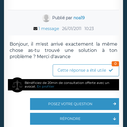
Publié par
noa19
1 message
26/01/2011
10:23
Bonjour, il m'est arrivé exactement la même
chose as-tu trouvé une solution à ton
problème ? Merci d'avance
0
Cette réponse a été utile
Bénéficiez de 20min de consultation offerte avec un
avocat.
En profiter
POSEZ VOTRE QUESTION
RÉPONDRE