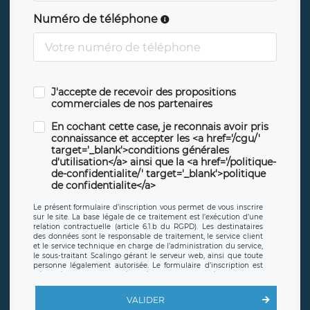
Numéro de téléphone
J'accepte de recevoir des propositions
commerciales de nos partenaires
En cochant cette case, je reconnais avoir pris
connaissance et accepter les <a href='/cgu/'
target='_blank'>conditions générales
d'utilisation</a> ainsi que la <a href='/politique-
de-confidentialite/' target='_blank'>politique
de confidentialite</a>
Le présent formulaire d’inscription vous permet de vous inscrire
sur le site. La base légale de ce traitement est l’exécution d’une
relation contractuelle (article 6.1.b du RGPD). Les destinataires
des données sont le responsable de traitement, le service client
et le service technique en charge de l’administration du service,
le sous-traitant Scalingo gérant le serveur web, ainsi que toute
personne légalement autorisée. Le formulaire d’inscription est
hébergé sur un serveur hébergé par Scalingo, basé en France et
offrant des
clauses de protection conformes au RGPD
. Les
données collectées sont conservées jusqu’à ce que l’Internaute
VALIDER
en sollicite la suppression, étant entendu que vous pouvez