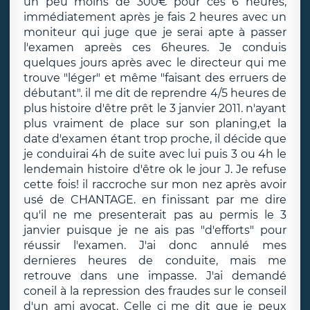
un peu moins de 300€ pour ces 6 heures,
immédiatement après je fais 2 heures avec un
moniteur qui juge que je serai apte à passer
l'examen apreès ces 6heures. Je conduis
quelques jours après avec le directeur qui me
trouve "léger" et même "faisant des erruers de
débutant". il me dit de reprendre 4/5 heures de
plus histoire d'être prêt le 3 janvier 2011. n'ayant
plus vraiment de place sur son planing,et la
date d'examen étant trop proche, il décide que
je conduirai 4h de suite avec lui puis 3 ou 4h le
lendemain histoire d'être ok le jour J. Je refuse
cette fois! il raccroche sur mon nez après avoir
usé de CHANTAGE. en finissant par me dire
qu'il ne me presenterait pas au permis le 3
janvier puisque je ne ais pas "d'efforts" pour
réussir l'examen. J'ai donc annulé mes
dernieres heures de conduite, mais me
retrouve dans une impasse. J'ai demandé
coneil à la repression des fraudes sur le conseil
d'un ami avocat. Celle ci me dit que je peux