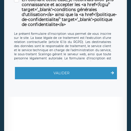
connaissance et accepter les <a href='/cgu/'
target='_blank'>conditions générales
d'utilisation</a> ainsi que la <a href='/politique-
de-confidentialite/' target='_blank'>politique
de confidentialite</a>
Le présent formulaire d’inscription vous permet de vous inscrire
sur le site. La base légale de ce traitement est l’exécution d’une
relation contractuelle (article 6.1.b du RGPD). Les destinataires
des données sont le responsable de traitement, le service client
et le service technique en charge de l’administration du service,
le sous-traitant Scalingo gérant le serveur web, ainsi que toute
personne légalement autorisée. Le formulaire d’inscription est
hébergé sur un serveur hébergé par Scalingo, basé en France et
offrant des
clauses de protection conformes au RGPD
. Les
données collectées sont conservées jusqu’à ce que l’Internaute
VALIDER
en sollicite la suppression, étant entendu que vous pouvez
demander la suppression de vos données et retirer votre
consentement à tout moment. Vous disposez également d’un
droit d’accès, de rectification ou de limitation du traitement
relatif à vos données à caractère personnel, ainsi que d’un droit à
la portabilité de vos données. Vous pouvez exercer ces droits
auprès du délégué à la protection des données de LÉGAVOX qui
exerce au siège social de LÉGAVOX et est joignable à l’adresse
mail suivante : donneespersonnelles@legavox.fr. Le responsable
de traitement est la société LÉGAVOX, sis 9 rue Léopold Sédar
Senghor, joignable à l’adresse mail :
responsabledetraitement@legavox.fr. Vous avez également le
droit d’introduire une réclamation auprès d’une autorité de
contrôle.