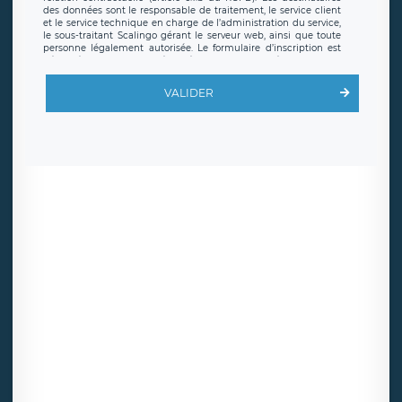
des données sont le responsable de traitement, le service client
et le service technique en charge de l’administration du service,
le sous-traitant Scalingo gérant le serveur web, ainsi que toute
personne légalement autorisée. Le formulaire d’inscription est
hébergé sur un serveur hébergé par Scalingo, basé en France et
offrant des
clauses de protection conformes au RGPD
. Les
données collectées sont conservées jusqu’à ce que l’Internaute
VALIDER
en sollicite la suppression, étant entendu que vous pouvez
demander la suppression de vos données et retirer votre
consentement à tout moment. Vous disposez également d’un
droit d’accès, de rectification ou de limitation du traitement
relatif à vos données à caractère personnel, ainsi que d’un droit à
la portabilité de vos données. Vous pouvez exercer ces droits
auprès du délégué à la protection des données de LÉGAVOX qui
exerce au siège social de LÉGAVOX et est joignable à l’adresse
mail suivante : donneespersonnelles@legavox.fr. Le responsable
de traitement est la société LÉGAVOX, sis 9 rue Léopold Sédar
Senghor, joignable à l’adresse mail :
responsabledetraitement@legavox.fr. Vous avez également le
droit d’introduire une réclamation auprès d’une autorité de
contrôle.