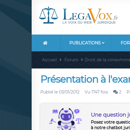
PUBLICATIONS
FOR
Accueil
Forum
Droit de la consomma
Présentation à l'ex
Publié le
03/01/2012
Vu 1747 fois
2
P
Une question j
Posez votre questi
à notre chatbot jur