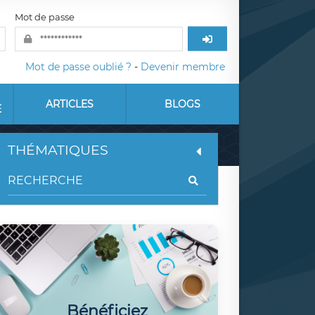
Mot de passe
Mot de passe oublié ?
-
Devenir membre
ARTICLES
BLOGS
E
THÉMATIQUES
Bénéficiez