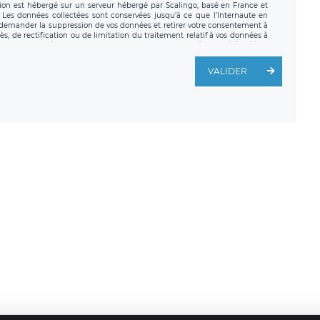
tion est hébergé sur un serveur hébergé par Scalingo, basé en France et
. Les données collectées sont conservées jusqu’à ce que l’Internaute en
z demander la suppression de vos données et retirer votre consentement à
, de rectification ou de limitation du traitement relatif à vos données à
ité de vos données. Vous pouvez exercer ces droits auprès du délégué à la
ège social de LÉGAVOX et est joignable à l’adresse mail suivante :
traitement est la société LÉGAVOX, sis 9 rue Léopold Sédar Senghor,
VALIDER
legavox.fr. Vous avez également le droit d’introduire une réclamation