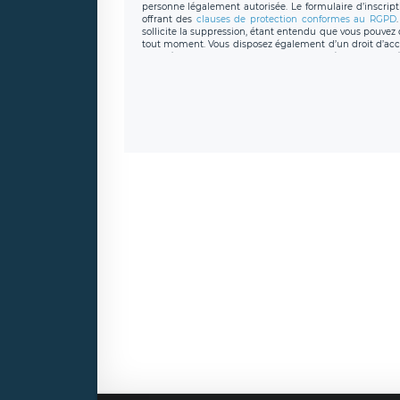
personne légalement autorisée. Le formulaire d’inscrip
offrant des
clauses de protection conformes au RGPD
sollicite la suppression, étant entendu que vous pouve
tout moment. Vous disposez également d’un droit d’accès
caractère personnel, ainsi que d’un droit à la portabil
protection des données de LÉGAVOX qui exerce au si
donneespersonnelles@legavox.fr. Le responsable de 
joignable à l’adresse mail : responsabledetraitement@
auprès d’une autorité de contrôle.