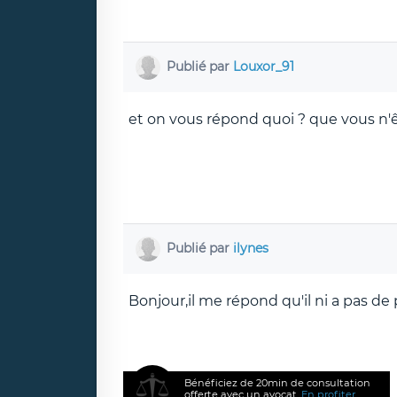
Publié par
Louxor_91
et on vous répond quoi ? que vous n'êt
Publié par
ilynes
Bonjour,il me répond qu'il ni a pas de 
Bénéficiez de 20min de consultation
offerte avec un avocat.
En profiter