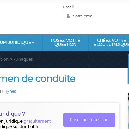
Email
POSEZ VOTRE
CRÉEZ VOTRE
UM JURIDIQUE
QUESTION
BLOG JURIDIQU
tion
Arnaques
amen de conduite
ar
ilynes
uridique ?
Poser une question
on juridique
gratuitement
idique sur Juribot.fr