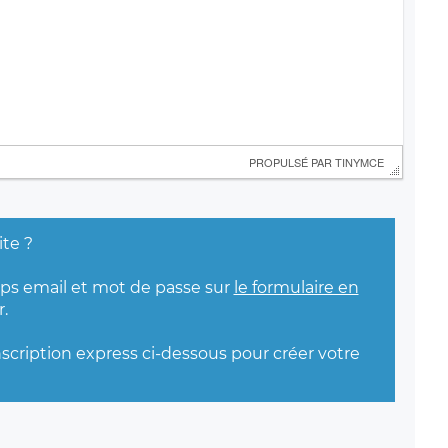
 PROPULSÉ PAR 
TINYMCE
ite ?
mps email et mot de passe sur
le formulaire en
.
nscription express ci-dessous pour créer votre