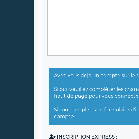
Avez-vous déjà un compte sur le s
Si oui, veuillez compléter les cha
haut de page
pour vous connecter
Sinon, complétez le formulaire d'i
compte.
INSCRIPTION EXPRESS :