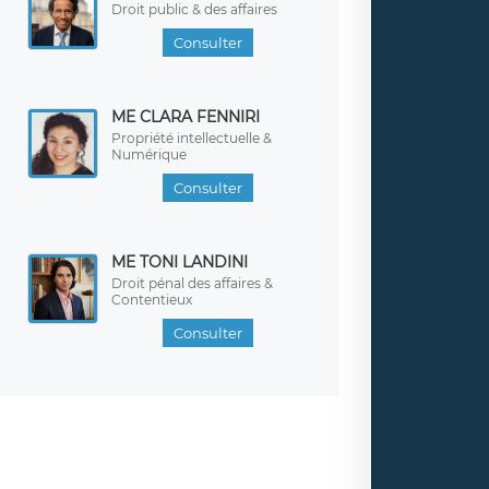
Droit public & des affaires
Consulter
ME CLARA FENNIRI
Propriété intellectuelle &
Numérique
Consulter
ME TONI LANDINI
Droit pénal des affaires &
Contentieux
Consulter