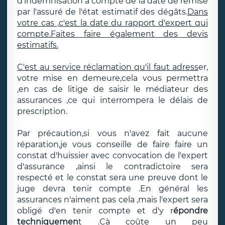
d'indemnisation à compté de la date de remise
par l'assuré de l'état estimatif des dégâts.
Dans
votre cas ,c'est la date du rapport d'expert qui
compte.Faites faire également des devis
estimatifs.
C'est au service réclamation qu'il faut adress
er,
votre mise en demeure,cela vous permettra
,en cas de litige de saisir le médiateur des
assurances ,ce qui interrompera le délais de
prescription.
Par précaution,si vous n'avez fait aucune
réparation,je vous conseille de faire faire un
constat d'huissier avec convocation de l'expert
d'assurance ,ainsi le contradictoire sera
respecté et le constat sera une preuve dont le
juge devra tenir compte .En général les
assurances n'aiment pas cela ,mais l'expert sera
obligé d'en tenir compte et d'y r
épondre
techniquemen
t .Cà coûte un peu