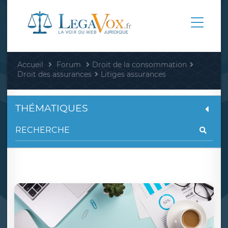
Accueil
Forum
Droit de la consommation
Droit des assurances
Litiges assurances
THÉMATIQUES