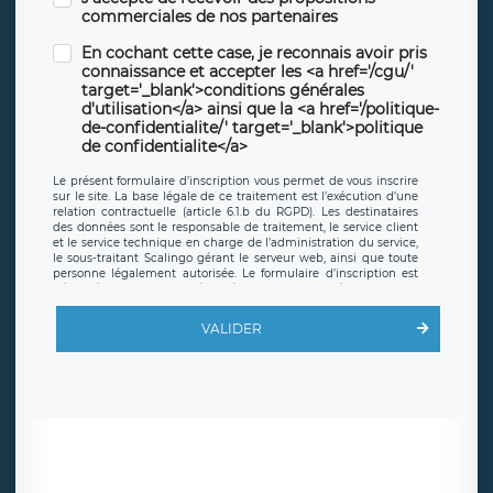
commerciales de nos partenaires
En cochant cette case, je reconnais avoir pris
connaissance et accepter les <a href='/cgu/'
target='_blank'>conditions générales
d'utilisation</a> ainsi que la <a href='/politique-
de-confidentialite/' target='_blank'>politique
de confidentialite</a>
Le présent formulaire d’inscription vous permet de vous inscrire
sur le site. La base légale de ce traitement est l’exécution d’une
relation contractuelle (article 6.1.b du RGPD). Les destinataires
des données sont le responsable de traitement, le service client
et le service technique en charge de l’administration du service,
le sous-traitant Scalingo gérant le serveur web, ainsi que toute
personne légalement autorisée. Le formulaire d’inscription est
hébergé sur un serveur hébergé par Scalingo, basé en France et
offrant des
clauses de protection conformes au RGPD
. Les
données collectées sont conservées jusqu’à ce que l’Internaute
VALIDER
en sollicite la suppression, étant entendu que vous pouvez
demander la suppression de vos données et retirer votre
consentement à tout moment. Vous disposez également d’un
droit d’accès, de rectification ou de limitation du traitement
relatif à vos données à caractère personnel, ainsi que d’un droit à
la portabilité de vos données. Vous pouvez exercer ces droits
auprès du délégué à la protection des données de LÉGAVOX qui
exerce au siège social de LÉGAVOX et est joignable à l’adresse
mail suivante : donneespersonnelles@legavox.fr. Le responsable
de traitement est la société LÉGAVOX, sis 9 rue Léopold Sédar
Senghor, joignable à l’adresse mail :