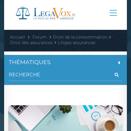
Accueil
Forum
Droit de la consommation
Droit des assurances
Litiges assurances
THÉMATIQUES