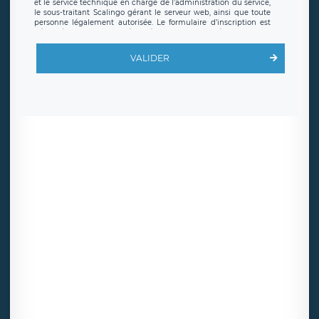
et le service technique en charge de l’administration du service,
le sous-traitant Scalingo gérant le serveur web, ainsi que toute
personne légalement autorisée. Le formulaire d’inscription est
hébergé sur un serveur hébergé par Scalingo, basé en France et
offrant des
clauses de protection conformes au RGPD
. Les
données collectées sont conservées jusqu’à ce que l’Internaute
VALIDER
en sollicite la suppression, étant entendu que vous pouvez
demander la suppression de vos données et retirer votre
consentement à tout moment. Vous disposez également d’un
droit d’accès, de rectification ou de limitation du traitement
relatif à vos données à caractère personnel, ainsi que d’un droit à
la portabilité de vos données. Vous pouvez exercer ces droits
auprès du délégué à la protection des données de LÉGAVOX qui
exerce au siège social de LÉGAVOX et est joignable à l’adresse
mail suivante : donneespersonnelles@legavox.fr. Le responsable
de traitement est la société LÉGAVOX, sis 9 rue Léopold Sédar
Senghor, joignable à l’adresse mail :
responsabledetraitement@legavox.fr. Vous avez également le
droit d’introduire une réclamation auprès d’une autorité de
contrôle.