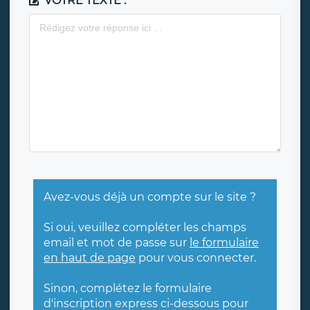
VOTRE TEXTE :
Avez-vous déjà un compte sur le site ?
Si oui, veuillez compléter les champs
email et mot de passe sur
le formulaire
en haut de page
pour vous connecter.
Sinon, complétez le formulaire
d'inscription express ci-dessous pour