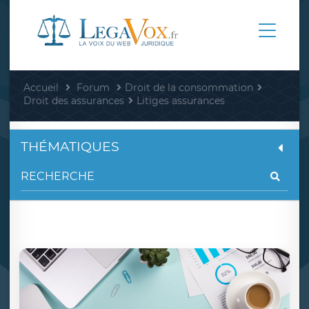
Accueil
Forum
Droit de la consommation
Droit des assurances
Litiges assurances
THÉMATIQUES