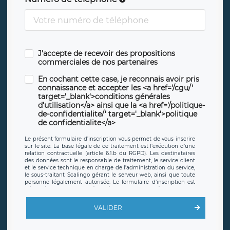
J'accepte de recevoir des propositions
commerciales de nos partenaires
En cochant cette case, je reconnais avoir pris
connaissance et accepter les <a href='/cgu/'
target='_blank'>conditions générales
d'utilisation</a> ainsi que la <a href='/politique-
de-confidentialite/' target='_blank'>politique
de confidentialite</a>
Le présent formulaire d’inscription vous permet de vous inscrire
sur le site. La base légale de ce traitement est l’exécution d’une
relation contractuelle (article 6.1.b du RGPD). Les destinataires
des données sont le responsable de traitement, le service client
et le service technique en charge de l’administration du service,
le sous-traitant Scalingo gérant le serveur web, ainsi que toute
personne légalement autorisée. Le formulaire d’inscription est
hébergé sur un serveur hébergé par Scalingo, basé en France et
offrant des
clauses de protection conformes au RGPD
. Les
données collectées sont conservées jusqu’à ce que l’Internaute
VALIDER
en sollicite la suppression, étant entendu que vous pouvez
demander la suppression de vos données et retirer votre
consentement à tout moment. Vous disposez également d’un