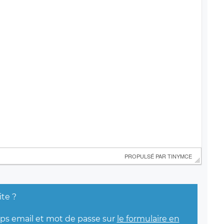
 PROPULSÉ PAR 
TINYMCE
ite ?
mps email et mot de passe sur
le formulaire en