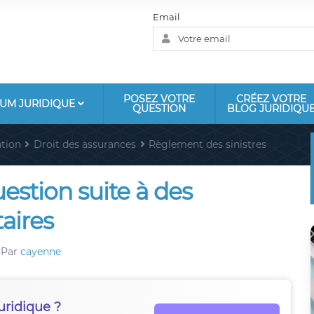
Email
POSEZ VOTRE
CRÉEZ VOTRE
UM JURIDIQUE
QUESTION
BLOG JURIDIQU
tion
Droit des assurances
Règlement des sinistres
stion suite à des
aires
Par
cayenne
uridique ?