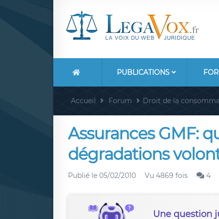
PUBLICATIONS
FOR
Accueil
Forum
Droit de la consomma
Assurances GMF: que
dégradations volont
Publié le
05/02/2010
Vu 4869 fois
4
Une question j