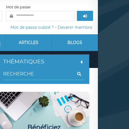
Mot de passe
Mot de passe oublié ?
-
Devenir membre
ARTICLES
BLOGS
E
THÉMATIQUES
Bénéficiez