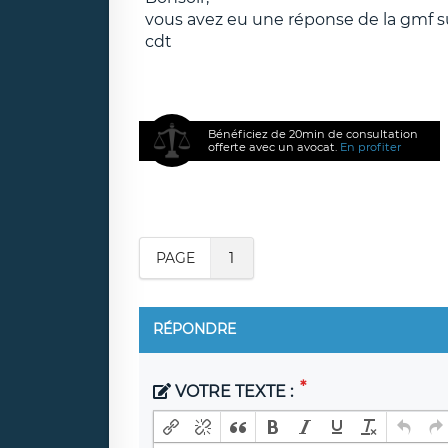
vous avez eu une réponse de la gmf sur 
cdt
Bénéficiez de 20min de consultation
offerte avec un avocat.
En profiter
PAGE
1
RÉPONDRE
VOTRE TEXTE :