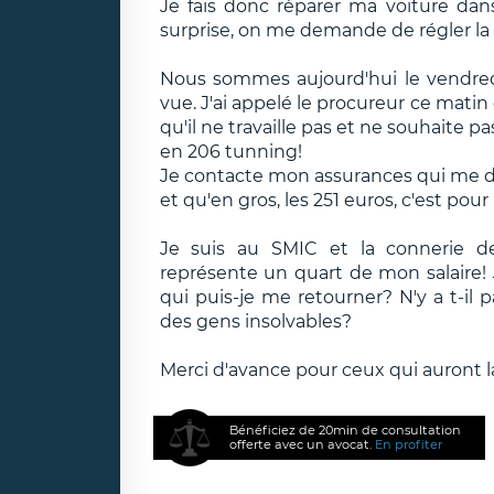
Je fais donc réparer ma voiture dans
surprise, on me demande de régler la 
Nous sommes aujourd'hui le vendred
vue. J'ai appelé le procureur ce mati
qu'il ne travaille pas et ne souhaite
en 206 tunning!
Je contacte mon assurances qui me dit q
et qu'en gros, les 251 euros, c'est p
Je suis au SMIC et la connerie de
représente un quart de mon salaire! Je
qui puis-je me retourner? N'y a t-il 
des gens insolvables?
Merci d'avance pour ceux qui auront l
Bénéficiez de 20min de consultation
offerte avec un avocat.
En profiter