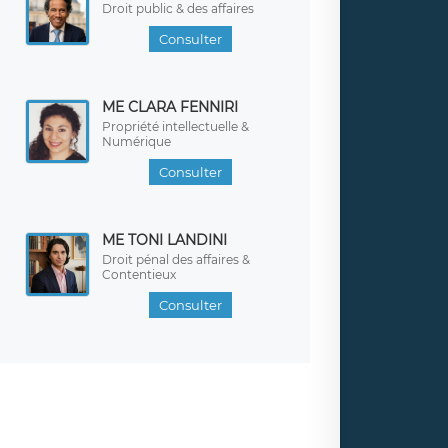
Droit public & des affaires
Consulter
ME CLARA FENNIRI
Propriété intellectuelle &
Numérique
Consulter
ME TONI LANDINI
Droit pénal des affaires &
Contentieux
Consulter