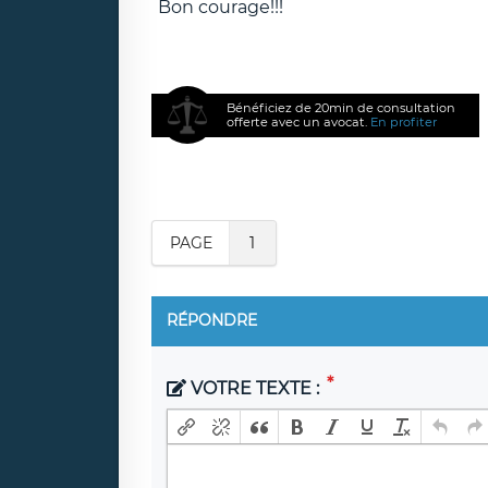
Bon courage!!!
Bénéficiez de 20min de consultation
offerte avec un avocat.
En profiter
PAGE
1
RÉPONDRE
VOTRE TEXTE :