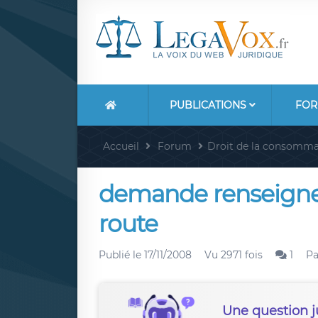
PUBLICATIONS
FOR
Accueil
Forum
Droit de la consomma
demande renseignem
route
Publié le
17/11/2008
Vu 2971 fois
1
P
Une question j