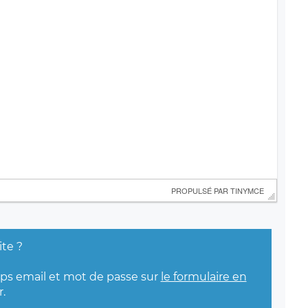
 PROPULSÉ PAR 
TINYMCE
ite ?
mps email et mot de passe sur
le formulaire en
.