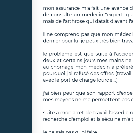
mon assurance m'a fait une avance 
de consulté un médecin "expert" que j
mais de l'arthrose qui datait d'avant l'
il ne comprend pas que mon médecin tr
dernier pour lui je peux trés bien travai
le problème est que suite à l'accid
deux et certains jours mes mains ne
au chomage mon médecin a préféré 
pourquoi j'ai refusé des offres (travai
avec le port de charge lourde,...)
j'ai bien peur que son rapport d'expe
mes moyens ne me permettent pas de
suite à mon arret de travail l'assedic
recherche d'emploi et la sécu ne m'a 
je ne sais pas quoi faire