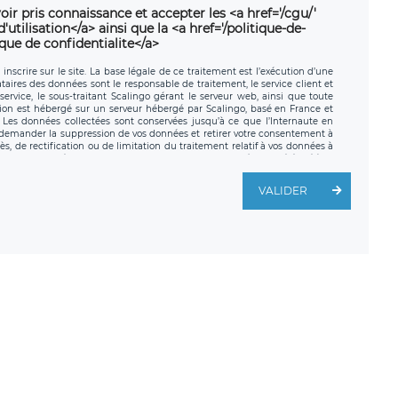
oir pris connaissance et accepter les <a href='/cgu/'
utilisation</a> ainsi que la <a href='/politique-de-
ique de confidentialite</a>
nscrire sur le site. La base légale de ce traitement est l’exécution d’une
nataires des données sont le responsable de traitement, le service client et
ervice, le sous-traitant Scalingo gérant le serveur web, ainsi que toute
tion est hébergé sur un serveur hébergé par Scalingo, basé en France et
. Les données collectées sont conservées jusqu’à ce que l’Internaute en
z demander la suppression de vos données et retirer votre consentement à
, de rectification ou de limitation du traitement relatif à vos données à
ité de vos données. Vous pouvez exercer ces droits auprès du délégué à la
ège social de LÉGAVOX et est joignable à l’adresse mail suivante :
traitement est la société LÉGAVOX, sis 9 rue Léopold Sédar Senghor,
VALIDER
legavox.fr. Vous avez également le droit d’introduire une réclamation