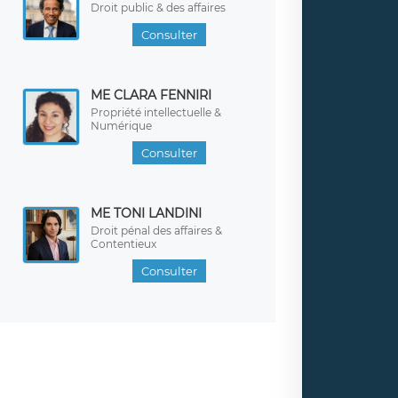
Droit public & des affaires
Consulter
ME CLARA FENNIRI
Propriété intellectuelle &
Numérique
Consulter
ME TONI LANDINI
Droit pénal des affaires &
Contentieux
Consulter