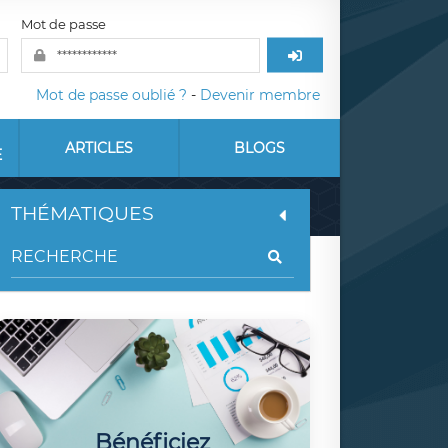
Mot de passe
Mot de passe oublié ?
-
Devenir membre
ARTICLES
BLOGS
E
THÉMATIQUES
Bénéficiez