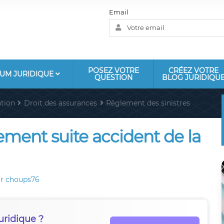
Email
POSEZ VOTRE
CRÉEZ VOTRE
UM JURIDIQUE
QUESTION
BLOG JURIDIQU
tion
Droit des assurances
Règlement des sinistres
ent suite accident de la
ar
choups76
uridique ?