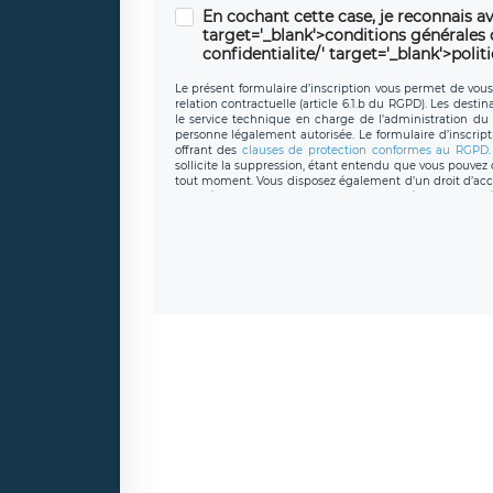
En cochant cette case, je reconnais av
target='_blank'>conditions générales d'
confidentialite/' target='_blank'>polit
Le présent formulaire d’inscription vous permet de vous i
relation contractuelle (article 6.1.b du RGPD). Les desti
le service technique en charge de l’administration du s
personne légalement autorisée. Le formulaire d’inscrip
offrant des
clauses de protection conformes au RGPD
sollicite la suppression, étant entendu que vous pouve
tout moment. Vous disposez également d’un droit d’accès
caractère personnel, ainsi que d’un droit à la portabil
protection des données de LÉGAVOX qui exerce au si
donneespersonnelles@legavox.fr. Le responsable de 
joignable à l’adresse mail : responsabledetraitement@
auprès d’une autorité de contrôle.