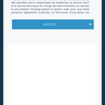
des données sont le responsable de traitement, le service client
et le service technique en charge de l’administration du service,
le sous-traitant Scalingo gérant le serveur web, ainsi que toute
personne légalement autorisée. Le formulaire d’inscription est
hébergé sur un serveur hébergé par Scalingo, basé en France et
offrant des
clauses de protection conformes au RGPD
. Les
données collectées sont conservées jusqu’à ce que l’Internaute
VALIDER
en sollicite la suppression, étant entendu que vous pouvez
demander la suppression de vos données et retirer votre
consentement à tout moment. Vous disposez également d’un
droit d’accès, de rectification ou de limitation du traitement
relatif à vos données à caractère personnel, ainsi que d’un droit à
la portabilité de vos données. Vous pouvez exercer ces droits
auprès du délégué à la protection des données de LÉGAVOX qui
exerce au siège social de LÉGAVOX et est joignable à l’adresse
mail suivante : donneespersonnelles@legavox.fr. Le responsable
de traitement est la société LÉGAVOX, sis 9 rue Léopold Sédar
Senghor, joignable à l’adresse mail :
responsabledetraitement@legavox.fr. Vous avez également le
droit d’introduire une réclamation auprès d’une autorité de
contrôle.