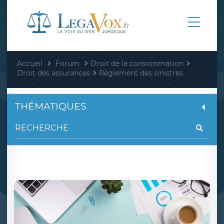
Accueil
Forum
Droit de la consommation
Droit des assurances
Règlement des sinistres
THÉMATIQUES