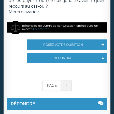
de les payer ? ou me suis-je faite avoir ? quels
recours au cas-où ?
Merci d'avance
Bénéficiez de 20min de consultation offerte avec un
avocat.
En profiter
POSEZ VOTRE QUESTION
RÉPONDRE
PAGE
1
RÉPONDRE