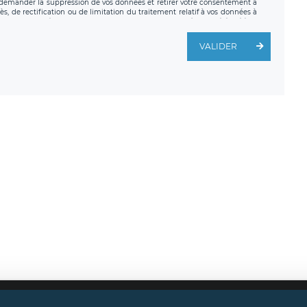
z demander la suppression de vos données et retirer votre consentement à
, de rectification ou de limitation du traitement relatif à vos données à
ité de vos données. Vous pouvez exercer ces droits auprès du délégué à la
ège social de LÉGAVOX et est joignable à l’adresse mail suivante :
traitement est la société LÉGAVOX, sis 9 rue Léopold Sédar Senghor,
VALIDER
legavox.fr. Vous avez également le droit d’introduire une réclamation
Mentions légales