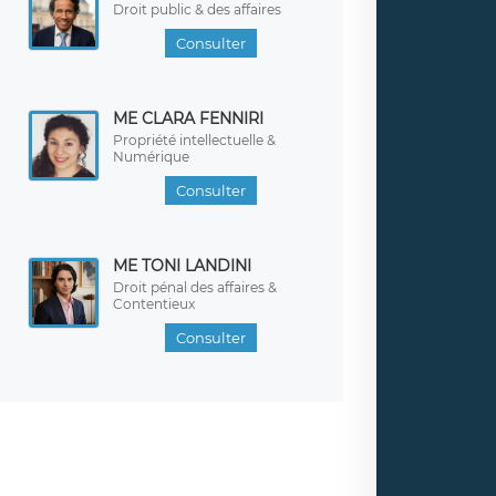
Droit public & des affaires
Consulter
ME CLARA FENNIRI
Propriété intellectuelle &
Numérique
Consulter
ME TONI LANDINI
Droit pénal des affaires &
Contentieux
Consulter