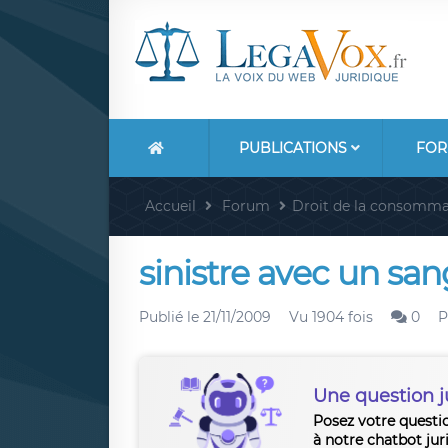
PUBLICATIONS
FOR
Accueil
Forum
Droit de la consomma
sinistre avec un sang
Publié le
21/11/2009
Vu 1904 fois
0
P
Une question j
Posez votre questi
à notre chatbot jur