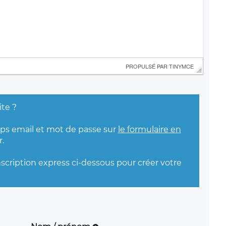
 PROPULSÉ PAR 
TINYMCE
ite ?
mps email et mot de passe sur
le formulaire en
.
nscription express ci-dessous pour créer votre