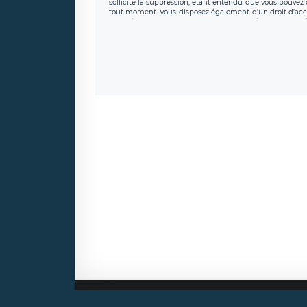
sollicite la suppression, étant entendu que vous pouve
tout moment. Vous disposez également d’un droit d’accès
caractère personnel, ainsi que d’un droit à la portabil
protection des données de LÉGAVOX qui exerce au si
donneespersonnelles@legavox.fr. Le responsable de 
joignable à l’adresse mail : responsabledetraitement@
auprès d’une autorité de contrôle.