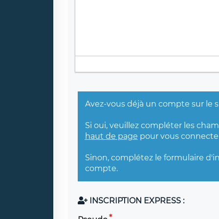
Avez-vous déjà un compte sur le s
Si oui, veuillez compléter les cha
haut de page
pour vous connecter
Sinon, complétez le formulaire d'i
compte.
INSCRIPTION EXPRESS :