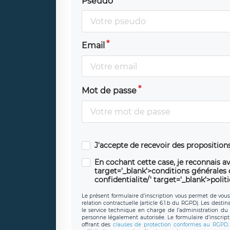
Pseudo
Email
Mot de passe
J'accepte de recevoir des propositio
En cochant cette case, je reconnais av
target='_blank'>conditions générales d'
confidentialite/' target='_blank'>polit
Le présent formulaire d’inscription vous permet de vous i
relation contractuelle (article 6.1.b du RGPD). Les desti
le service technique en charge de l’administration du s
personne légalement autorisée. Le formulaire d’inscrip
offrant des
clauses de protection conformes au RGPD