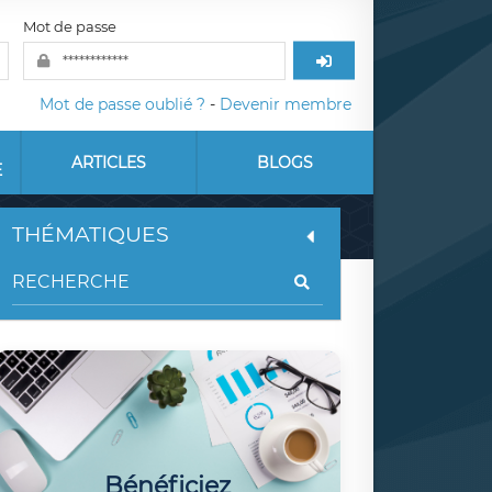
Mot de passe
Mot de passe oublié ?
-
Devenir membre
ARTICLES
BLOGS
E
THÉMATIQUES
Bénéficiez