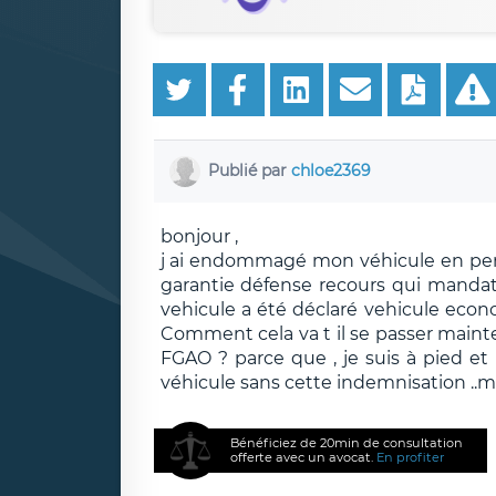
Publié par
chloe2369
bonjour ,
j ai endommagé mon véhicule en percut
garantie défense recours qui mandat
vehicule a été déclaré vehicule eco
Comment cela va t il se passer mainte
FGAO ? parce que , je suis à pied et
véhicule sans cette indemnisation ..
Bénéficiez de 20min de consultation
offerte avec un avocat.
En profiter