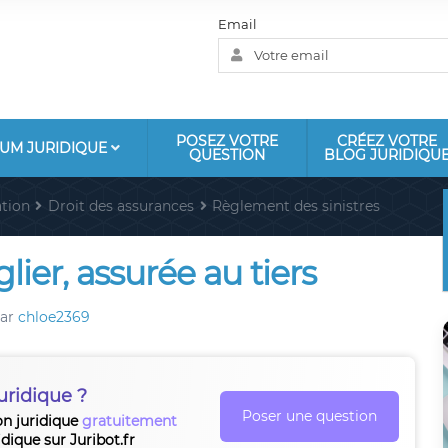
Email
POSEZ VOTRE
CRÉEZ VOTRE
UM JURIDIQUE
QUESTION
BLOG JURIDIQU
tion
Droit des assurances
Règlement des sinistres
lier, assurée au tiers
ar
chloe2369
uridique ?
Poser une question
on juridique
gratuitement
idique sur Juribot.fr