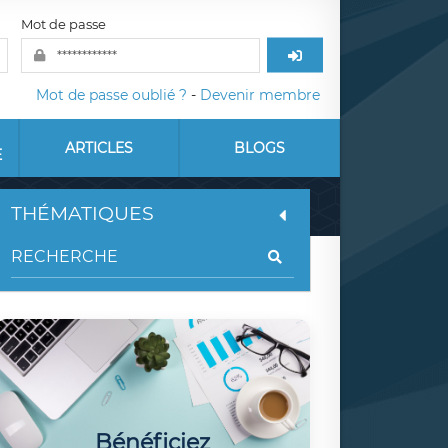
Mot de passe
Mot de passe oublié ?
-
Devenir membre
ARTICLES
BLOGS
E
THÉMATIQUES
Bénéficiez