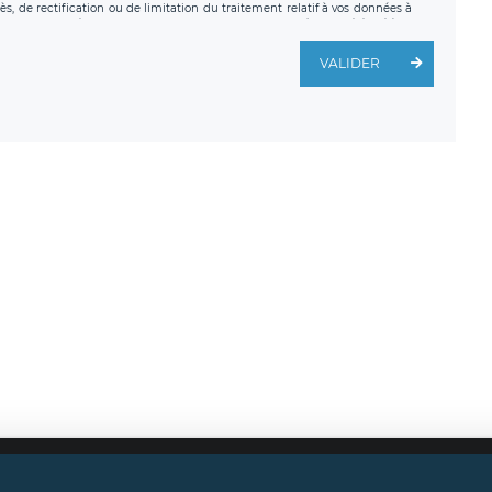
, de rectification ou de limitation du traitement relatif à vos données à
ité de vos données. Vous pouvez exercer ces droits auprès du délégué à la
ège social de LÉGAVOX et est joignable à l’adresse mail suivante :
traitement est la société LÉGAVOX, sis 9 rue Léopold Sédar Senghor,
VALIDER
legavox.fr. Vous avez également le droit d’introduire une réclamation
Mentions légales