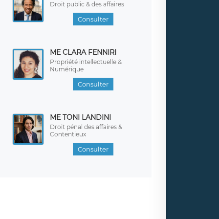
Droit public & des affaires
Consulter
ME CLARA FENNIRI
Propriété intellectuelle &
Numérique
Consulter
ME TONI LANDINI
Droit pénal des affaires &
Contentieux
Consulter