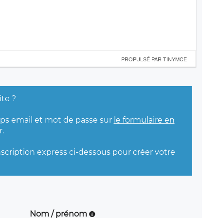
 PROPULSÉ PAR 
TINYMCE
ite ?
mps email et mot de passe sur
le formulaire en
.
nscription express ci-dessous pour créer votre
Nom / prénom