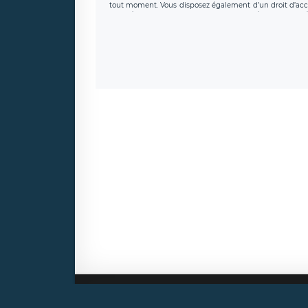
tout moment. Vous disposez également d’un droit d’accès
caractère personnel, ainsi que d’un droit à la portabil
protection des données de LÉGAVOX qui exerce au si
donneespersonnelles@legavox.fr. Le responsable de 
joignable à l’adresse mail : responsabledetraitement@
auprès d’une autorité de contrôle.