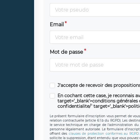
Email
Mot de passe
J'accepte de recevoir des propositio
En cochant cette case, je reconnais av
target='_blank'>conditions générales d'
confidentialite/' target='_blank'>polit
Le présent formulaire d’inscription vous permet de vous i
relation contractuelle (article 6.1.b du RGPD). Les desti
le service technique en charge de l’administration du s
personne légalement autorisée. Le formulaire d’inscrip
offrant des
clauses de protection conformes au RGPD
sollicite la suppression, étant entendu que vous pouve