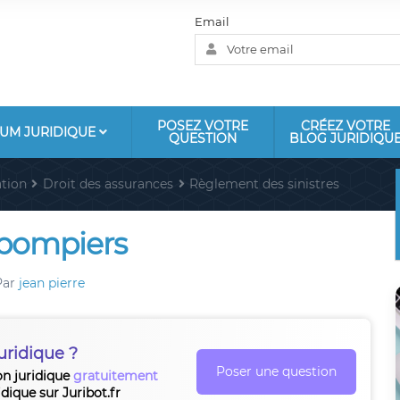
Email
POSEZ VOTRE
CRÉEZ VOTRE
UM JURIDIQUE
QUESTION
BLOG JURIDIQU
tion
Droit des assurances
Règlement des sinistres
s pompiers
Par
jean pierre
uridique ?
Poser une question
on juridique
gratuitement
idique sur Juribot.fr