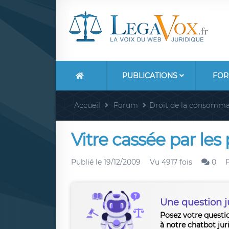
PUBLICATIONS
FOR
Accueil
Forum
Droit de la consomma
Vitre cassée par le
Publié le
19/12/2009
Vu 4917 fois
0
Une question j
Posez votre questi
à notre chatbot jur