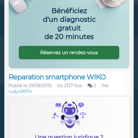
Bénéficiez
d'un diagnostic
gratuit
de 20 minutes
Réservez un rendez-vous
Reparation smartphone WIKO
Publié le
29/09/2015
Vu 2127 fois
2
Par
rudy49974
Une question juridique ?