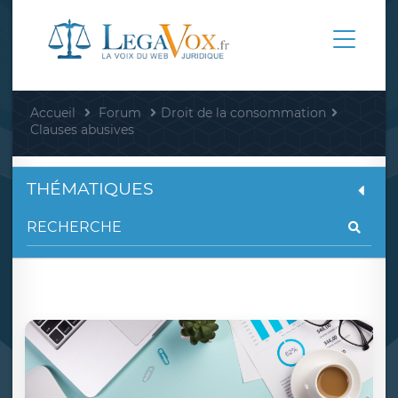
Accueil
Forum
Droit de la consommation
Clauses abusives
THÉMATIQUES