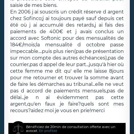
saisie de mes biens.
En 2006 j ai souscris un crédit réserve d argent
chez Sofinco;j ai toujours payé sauf depuis cet
été où j ai accumulé des retards,j ai fais des
paiements de 400€ et j avais conclus un
accord avec Softonic pour des mensualités de
184€/mois;la mensualité d octobre passe
impeccable....puis plus rien(pas de présentation
sur mon compte des autres échéances),pas de
courrier,pas d appel de leur part...jusqu'à hier où
cette femme me dit qu' elle me laisse 8jours
pour me retourner et trouver la somme avant
de faire les démarches au tribunal...elle ne veut
pas d accord de paiements mensuels,pas de
délai...je n ai évidemment pas cette
argent,qu'en faux je faire?quels sont mes
recours?aidez moi je vous en prie!merci
Bénéficiez de 20min de consultation offerte avec un
avocat.
En profiter