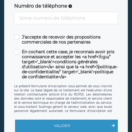
Numéro de téléphone
J'accepte de recevoir des propositions
commerciales de nos partenaires
En cochant cette case, je reconnais avoir pris
connaissance et accepter les <a href='/cgu/'
target='_blank'>conditions générales
d'utilisation</a> ainsi que la <a href='/politique-
de-confidentialite/' target='_blank'>politique
de confidentialite</a>
Le présent formulaire d’inscription vous permet de vous inscrire
sur le site. La base légale de ce traitement est l’exécution d’une
relation contractuelle (article 6.1.b du RGPD). Les destinataires
des données sont le responsable de traitement, le service client
et le service technique en charge de l’administration du service,
le sous-traitant Scalingo gérant le serveur web, ainsi que toute
personne légalement autorisée. Le formulaire d’inscription est
hébergé sur un serveur hébergé par Scalingo, basé en France et
offrant des
clauses de protection conformes au RGPD
. Les
données collectées sont conservées jusqu’à ce que l’Internaute
VALIDER
en sollicite la suppression, étant entendu que vous pouvez
demander la suppression de vos données et retirer votre