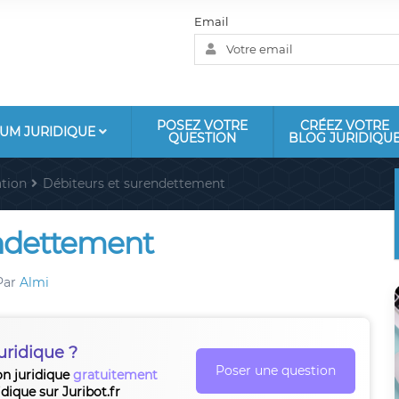
Email
POSEZ VOTRE
CRÉEZ VOTRE
UM JURIDIQUE
QUESTION
BLOG JURIDIQU
tion
Débiteurs et surendettement
endettement
Par
Almi
uridique ?
Poser une question
on juridique
gratuitement
idique sur Juribot.fr