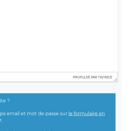
 PROPULSÉ PAR 
TINYMCE
ite ?
mps email et mot de passe sur
le formulaire en
.