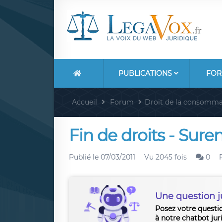
PUBLICATIONS
FOR
Accueil
Forum
Droit de la consomma
Fin de droits - Sur
Publié le
07/03/2011
Vu 2045 fois
0
Une question j
Posez votre questi
à notre chatbot jur