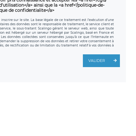
utilisation</a> ainsi que la <a href='/politique-de-
ique de confidentialite</a>
nscrire sur le site. La base légale de ce traitement est l’exécution d’une
nataires des données sont le responsable de traitement, le service client et
ervice, le sous-traitant Scalingo gérant le serveur web, ainsi que toute
tion est hébergé sur un serveur hébergé par Scalingo, basé en France et
. Les données collectées sont conservées jusqu’à ce que l’Internaute en
z demander la suppression de vos données et retirer votre consentement à
, de rectification ou de limitation du traitement relatif à vos données à
ité de vos données. Vous pouvez exercer ces droits auprès du délégué à la
ège social de LÉGAVOX et est joignable à l’adresse mail suivante :
traitement est la société LÉGAVOX, sis 9 rue Léopold Sédar Senghor,
VALIDER
legavox.fr. Vous avez également le droit d’introduire une réclamation