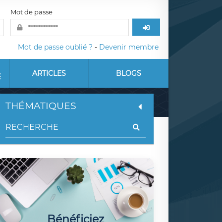
Mot de passe
Mot de passe oublié ?
-
Devenir membre
ARTICLES
BLOGS
E
THÉMATIQUES
Bénéficiez