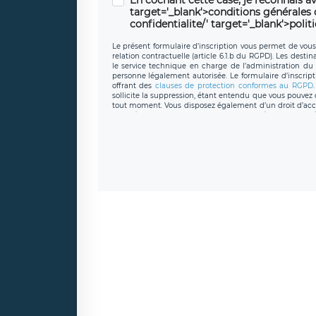
target='_blank'>conditions générales d'
confidentialite/' target='_blank'>polit
Le présent formulaire d’inscription vous permet de vous i
relation contractuelle (article 6.1.b du RGPD). Les desti
le service technique en charge de l’administration du s
personne légalement autorisée. Le formulaire d’inscrip
offrant des
clauses de protection conformes au RGPD
sollicite la suppression, étant entendu que vous pouve
tout moment. Vous disposez également d’un droit d’accès
caractère personnel, ainsi que d’un droit à la portabil
protection des données de LÉGAVOX qui exerce au si
donneespersonnelles@legavox.fr. Le responsable de 
joignable à l’adresse mail : responsabledetraitement@
auprès d’une autorité de contrôle.