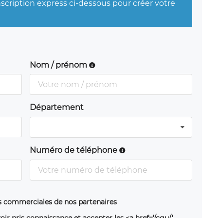
nscription express ci-dessous pour créer votre
Nom / prénom
Département
Numéro de téléphone
ns commerciales de nos partenaires
oir pris connaissance et accepter les <a href='/cgu/'