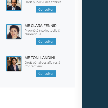
Droit public & des affaires
Consulter
ME CLARA FENNIRI
Propriété intellectuelle &
Numérique
Consulter
ME TONI LANDINI
Droit pénal des affaires &
Contentieux
Consulter