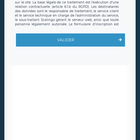
sur le site. La base légale de ce traitement est l’exécution d’une
relation contractuelle (article 6.1.b du RGPD). Les destinataires
des données sont le responsable de traitement, le service client
et le service technique en charge de l’administration du service,
le sous-traitant Scalingo gérant le serveur web, ainsi que toute
personne légalement autorisée. Le formulaire d’inscription est
hébergé sur un serveur hébergé par Scalingo, basé en France et
offrant des
clauses de protection conformes au RGPD
. Les
données collectées sont conservées jusqu’à ce que l’Internaute
VALIDER
en sollicite la suppression, étant entendu que vous pouvez
demander la suppression de vos données et retirer votre
consentement à tout moment. Vous disposez également d’un
droit d’accès, de rectification ou de limitation du traitement
relatif à vos données à caractère personnel, ainsi que d’un droit à
la portabilité de vos données. Vous pouvez exercer ces droits
auprès du délégué à la protection des données de LÉGAVOX qui
exerce au siège social de LÉGAVOX et est joignable à l’adresse
mail suivante : donneespersonnelles@legavox.fr. Le responsable
de traitement est la société LÉGAVOX, sis 9 rue Léopold Sédar
Senghor, joignable à l’adresse mail :
responsabledetraitement@legavox.fr. Vous avez également le
droit d’introduire une réclamation auprès d’une autorité de
contrôle.