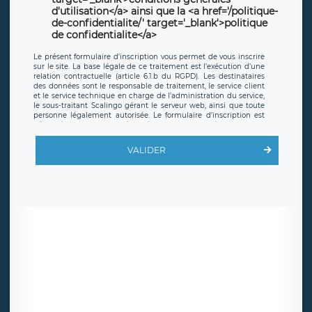
d'utilisation</a> ainsi que la <a href='/politique-
de-confidentialite/' target='_blank'>politique
de confidentialite</a>
Le présent formulaire d’inscription vous permet de vous inscrire
sur le site. La base légale de ce traitement est l’exécution d’une
relation contractuelle (article 6.1.b du RGPD). Les destinataires
des données sont le responsable de traitement, le service client
et le service technique en charge de l’administration du service,
le sous-traitant Scalingo gérant le serveur web, ainsi que toute
personne légalement autorisée. Le formulaire d’inscription est
hébergé sur un serveur hébergé par Scalingo, basé en France et
offrant des
clauses de protection conformes au RGPD
. Les
données collectées sont conservées jusqu’à ce que l’Internaute
VALIDER
en sollicite la suppression, étant entendu que vous pouvez
demander la suppression de vos données et retirer votre
consentement à tout moment. Vous disposez également d’un
droit d’accès, de rectification ou de limitation du traitement
relatif à vos données à caractère personnel, ainsi que d’un droit à
la portabilité de vos données. Vous pouvez exercer ces droits
auprès du délégué à la protection des données de LÉGAVOX qui
exerce au siège social de LÉGAVOX et est joignable à l’adresse
mail suivante : donneespersonnelles@legavox.fr. Le responsable
de traitement est la société LÉGAVOX, sis 9 rue Léopold Sédar
Senghor, joignable à l’adresse mail :
responsabledetraitement@legavox.fr. Vous avez également le
droit d’introduire une réclamation auprès d’une autorité de
contrôle.