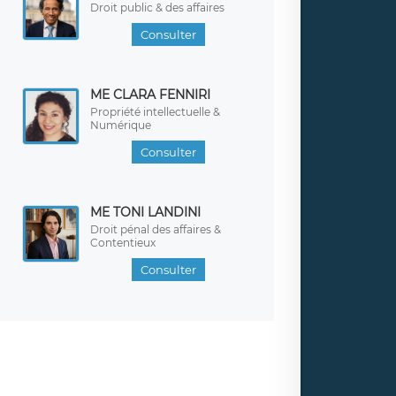
Droit public & des affaires
Consulter
ME CLARA FENNIRI
Propriété intellectuelle &
Numérique
Consulter
ME TONI LANDINI
Droit pénal des affaires &
Contentieux
Consulter