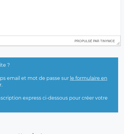
 PROPULSÉ PAR 
TINYMCE
ite ?
mps email et mot de passe sur
le formulaire en
.
nscription express ci-dessous pour créer votre