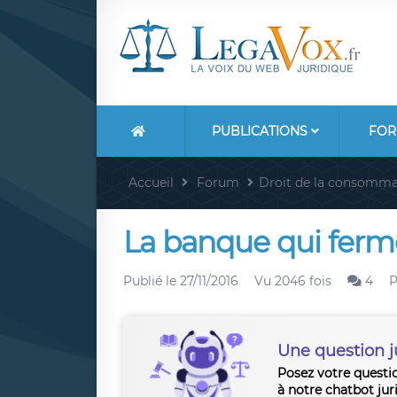
PUBLICATIONS
FOR
Accueil
Forum
Droit de la consomma
La banque qui fer
Publié le
27/11/2016
Vu 2046 fois
4
P
Une question j
Posez votre questi
à notre chatbot jur