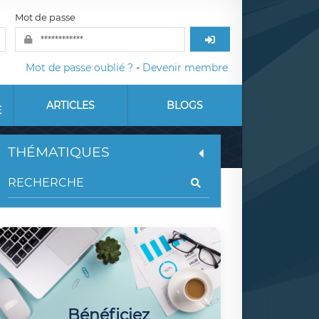
Mot de passe
Mot de passe oublié ?
-
Devenir membre
ARTICLES
BLOGS
E
THÉMATIQUES
Bénéficiez