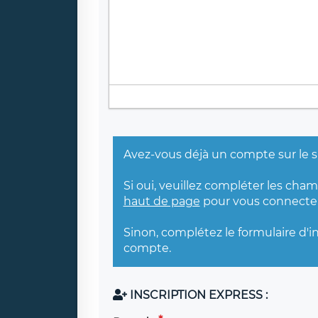
Avez-vous déjà un compte sur le s
Si oui, veuillez compléter les cha
haut de page
pour vous connecter
Sinon, complétez le formulaire d'i
compte.
INSCRIPTION EXPRESS :