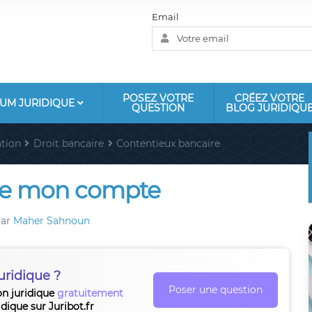
Email
POSEZ VOTRE
CRÉEZ VOTRE
UM JURIDIQUE
QUESTION
BLOG JURIDIQU
tion
Droit bancaire
Contentieux bancaire
me mon compte
ar
Maher Sahnoun
uridique ?
Poser une question
on juridique
gratuitement
idique sur Juribot.fr