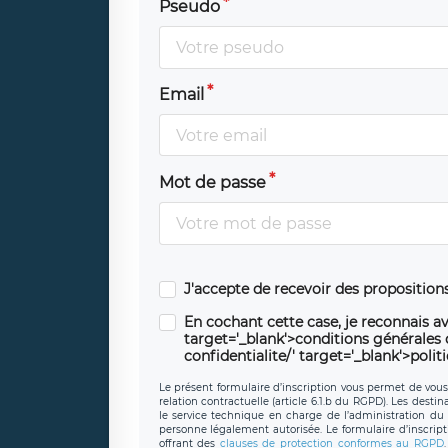
Pseudo
Email
Mot de passe
J'accepte de recevoir des propositio
En cochant cette case, je reconnais av
target='_blank'>conditions générales d'
confidentialite/' target='_blank'>polit
Le présent formulaire d’inscription vous permet de vous i
relation contractuelle (article 6.1.b du RGPD). Les desti
le service technique en charge de l’administration du s
personne légalement autorisée. Le formulaire d’inscrip
offrant des
clauses de protection conformes au RGPD