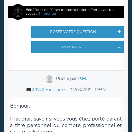
Bénéficiez de 20min de consultation offerte avec un
avocat.
En profiter
POSEZ VOTRE QUESTION
RÉPONDRE
Publié par
P.M.
48744 messages
03/03/2019
08:52
Bonjour,
Il faudrait savoir si vous vous étiez porté garant
à titre personnel du compte professionnel et
sous quelle forme...