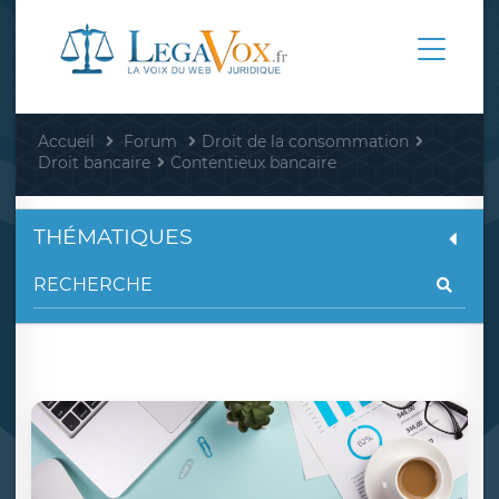
Accueil
Forum
Droit de la consommation
Droit bancaire
Contentieux bancaire
THÉMATIQUES