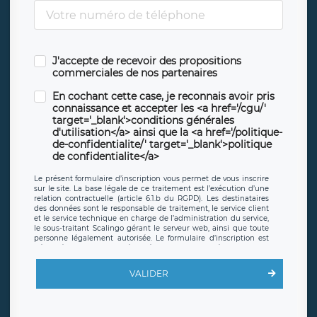
J'accepte de recevoir des propositions
commerciales de nos partenaires
En cochant cette case, je reconnais avoir pris
connaissance et accepter les <a href='/cgu/'
target='_blank'>conditions générales
d'utilisation</a> ainsi que la <a href='/politique-
de-confidentialite/' target='_blank'>politique
de confidentialite</a>
Le présent formulaire d’inscription vous permet de vous inscrire
sur le site. La base légale de ce traitement est l’exécution d’une
relation contractuelle (article 6.1.b du RGPD). Les destinataires
des données sont le responsable de traitement, le service client
et le service technique en charge de l’administration du service,
le sous-traitant Scalingo gérant le serveur web, ainsi que toute
personne légalement autorisée. Le formulaire d’inscription est
hébergé sur un serveur hébergé par Scalingo, basé en France et
offrant des
clauses de protection conformes au RGPD
. Les
données collectées sont conservées jusqu’à ce que l’Internaute
VALIDER
en sollicite la suppression, étant entendu que vous pouvez
demander la suppression de vos données et retirer votre
consentement à tout moment. Vous disposez également d’un
droit d’accès, de rectification ou de limitation du traitement