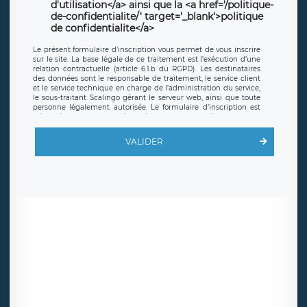
d'utilisation</a> ainsi que la <a href='/politique-
de-confidentialite/' target='_blank'>politique
de confidentialite</a>
Le présent formulaire d’inscription vous permet de vous inscrire
sur le site. La base légale de ce traitement est l’exécution d’une
relation contractuelle (article 6.1.b du RGPD). Les destinataires
des données sont le responsable de traitement, le service client
et le service technique en charge de l’administration du service,
le sous-traitant Scalingo gérant le serveur web, ainsi que toute
personne légalement autorisée. Le formulaire d’inscription est
hébergé sur un serveur hébergé par Scalingo, basé en France et
offrant des
clauses de protection conformes au RGPD
. Les
données collectées sont conservées jusqu’à ce que l’Internaute
VALIDER
en sollicite la suppression, étant entendu que vous pouvez
demander la suppression de vos données et retirer votre
consentement à tout moment. Vous disposez également d’un
droit d’accès, de rectification ou de limitation du traitement
relatif à vos données à caractère personnel, ainsi que d’un droit à
la portabilité de vos données. Vous pouvez exercer ces droits
auprès du délégué à la protection des données de LÉGAVOX qui
exerce au siège social de LÉGAVOX et est joignable à l’adresse
mail suivante : donneespersonnelles@legavox.fr. Le responsable
de traitement est la société LÉGAVOX, sis 9 rue Léopold Sédar
Senghor, joignable à l’adresse mail :
responsabledetraitement@legavox.fr. Vous avez également le
droit d’introduire une réclamation auprès d’une autorité de
contrôle.