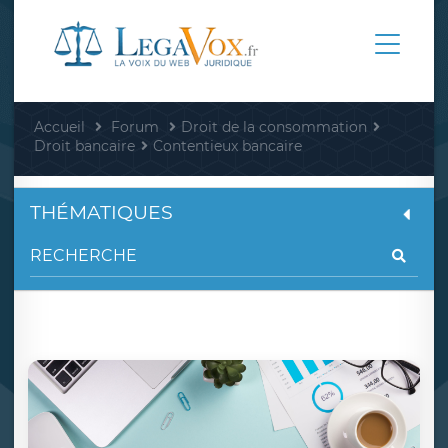
Accueil
Forum
Droit de la consommation
Droit bancaire
Contentieux bancaire
THÉMATIQUES