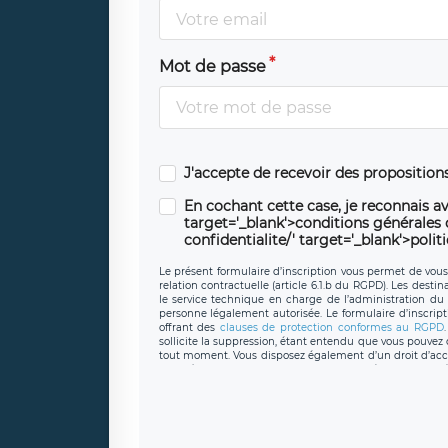
Mot de passe
J'accepte de recevoir des propositio
En cochant cette case, je reconnais av
target='_blank'>conditions générales d'
confidentialite/' target='_blank'>polit
Le présent formulaire d’inscription vous permet de vous i
relation contractuelle (article 6.1.b du RGPD). Les desti
le service technique en charge de l’administration du s
personne légalement autorisée. Le formulaire d’inscrip
offrant des
clauses de protection conformes au RGPD
sollicite la suppression, étant entendu que vous pouve
tout moment. Vous disposez également d’un droit d’accès
caractère personnel, ainsi que d’un droit à la portabil
protection des données de LÉGAVOX qui exerce au si
donneespersonnelles@legavox.fr. Le responsable de 
joignable à l’adresse mail : responsabledetraitement@
auprès d’une autorité de contrôle.