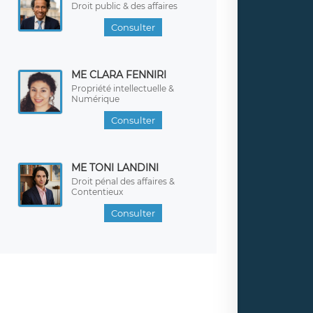
Droit public & des affaires
Consulter
ME CLARA FENNIRI
Propriété intellectuelle &
Numérique
Consulter
ME TONI LANDINI
Droit pénal des affaires &
Contentieux
Consulter