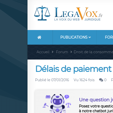
PUBLICATIONS
FOR
Accueil
Forum
Droit de la consomma
Délais de paiement
Publié le
07/01/2016
Vu 1624 fois
0
Une question j
Posez votre questi
à notre chatbot jur