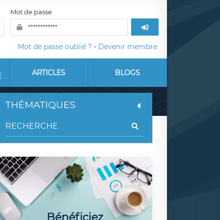
Mot de passe
Mot de passe oublié ?
-
Devenir membre
ARTICLES
BLOGS
E
THÉMATIQUES
Bénéficiez