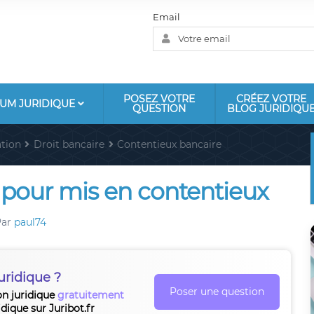
Email
POSEZ VOTRE
CRÉEZ VOTRE
UM JURIDIQUE
QUESTION
BLOG JURIDIQU
tion
Droit bancaire
Contentieux bancaire
 pour mis en contentieux
Par
paul74
uridique ?
Poser une question
on juridique
gratuitement
idique sur Juribot.fr