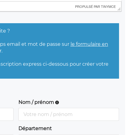
 PROPULSÉ PAR 
TINYMCE
ite ?
mps email et mot de passe sur
le formulaire en
.
nscription express ci-dessous pour créer votre
Nom / prénom
Département