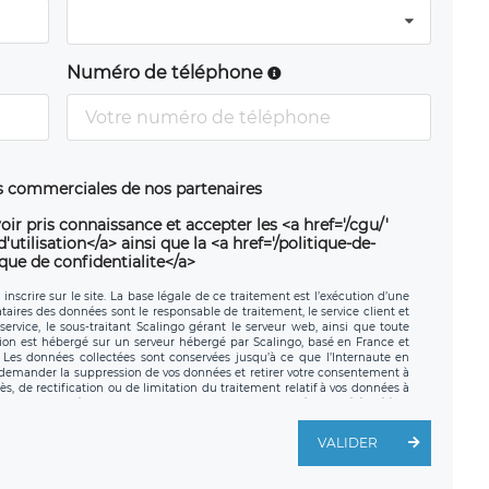
Numéro de téléphone
ns commerciales de nos partenaires
oir pris connaissance et accepter les <a href='/cgu/'
utilisation</a> ainsi que la <a href='/politique-de-
ique de confidentialite</a>
nscrire sur le site. La base légale de ce traitement est l’exécution d’une
nataires des données sont le responsable de traitement, le service client et
ervice, le sous-traitant Scalingo gérant le serveur web, ainsi que toute
tion est hébergé sur un serveur hébergé par Scalingo, basé en France et
. Les données collectées sont conservées jusqu’à ce que l’Internaute en
z demander la suppression de vos données et retirer votre consentement à
, de rectification ou de limitation du traitement relatif à vos données à
ité de vos données. Vous pouvez exercer ces droits auprès du délégué à la
ège social de LÉGAVOX et est joignable à l’adresse mail suivante :
traitement est la société LÉGAVOX, sis 9 rue Léopold Sédar Senghor,
VALIDER
legavox.fr. Vous avez également le droit d’introduire une réclamation