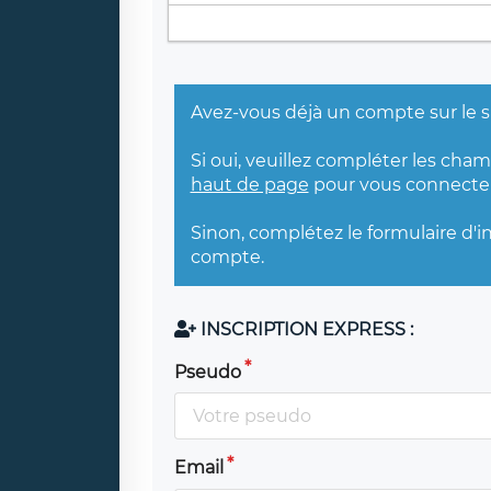
Avez-vous déjà un compte sur le s
Si oui, veuillez compléter les cha
haut de page
pour vous connecter
Sinon, complétez le formulaire d'i
compte.
INSCRIPTION EXPRESS :
Pseudo
Email