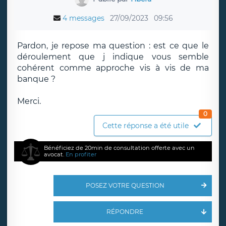
4 messages
27/09/2023
09:56
Pardon, je repose ma question : est ce que le
déroulement que j indique vous semble
cohérent comme approche vis à vis de ma
banque ?
Merci.
0
Cette réponse a été utile
Bénéficiez de 20min de consultation offerte avec un
avocat.
En profiter
POSEZ VOTRE QUESTION
RÉPONDRE