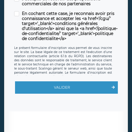
commerciales de nos partenaires
En cochant cette case, je reconnais avoir pris
connaissance et accepter les <a href='/cgu/'
target='_blank'>conditions générales
d'utilisation</a> ainsi que la <a href='/politique-
de-confidentialite/' target='_blank'>politique
de confidentialite</a>
Le présent formulaire d’inscription vous permet de vous inscrire
sur le site. La base légale de ce traitement est l’exécution d’une
relation contractuelle (article 6.1.b du RGPD). Les destinataires
des données sont le responsable de traitement, le service client
et le service technique en charge de l’administration du service,
le sous-traitant Scalingo gérant le serveur web, ainsi que toute
personne légalement autorisée. Le formulaire d’inscription est
hébergé sur un serveur hébergé par Scalingo, basé en France et
offrant des
clauses de protection conformes au RGPD
. Les
données collectées sont conservées jusqu’à ce que l’Internaute
VALIDER
en sollicite la suppression, étant entendu que vous pouvez
demander la suppression de vos données et retirer votre
consentement à tout moment. Vous disposez également d’un
droit d’accès, de rectification ou de limitation du traitement
relatif à vos données à caractère personnel, ainsi que d’un droit à
la portabilité de vos données. Vous pouvez exercer ces droits
auprès du délégué à la protection des données de LÉGAVOX qui
exerce au siège social de LÉGAVOX et est joignable à l’adresse
mail suivante : donneespersonnelles@legavox.fr. Le responsable
de traitement est la société LÉGAVOX, sis 9 rue Léopold Sédar
Senghor, joignable à l’adresse mail :