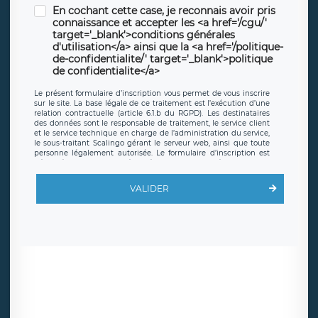
En cochant cette case, je reconnais avoir pris
connaissance et accepter les <a href='/cgu/'
target='_blank'>conditions générales
d'utilisation</a> ainsi que la <a href='/politique-
de-confidentialite/' target='_blank'>politique
de confidentialite</a>
Le présent formulaire d’inscription vous permet de vous inscrire
sur le site. La base légale de ce traitement est l’exécution d’une
relation contractuelle (article 6.1.b du RGPD). Les destinataires
des données sont le responsable de traitement, le service client
et le service technique en charge de l’administration du service,
le sous-traitant Scalingo gérant le serveur web, ainsi que toute
personne légalement autorisée. Le formulaire d’inscription est
hébergé sur un serveur hébergé par Scalingo, basé en France et
offrant des
clauses de protection conformes au RGPD
. Les
données collectées sont conservées jusqu’à ce que l’Internaute
VALIDER
en sollicite la suppression, étant entendu que vous pouvez
demander la suppression de vos données et retirer votre
consentement à tout moment. Vous disposez également d’un
droit d’accès, de rectification ou de limitation du traitement
relatif à vos données à caractère personnel, ainsi que d’un droit à
la portabilité de vos données. Vous pouvez exercer ces droits
auprès du délégué à la protection des données de LÉGAVOX qui
exerce au siège social de LÉGAVOX et est joignable à l’adresse
mail suivante : donneespersonnelles@legavox.fr. Le responsable
de traitement est la société LÉGAVOX, sis 9 rue Léopold Sédar
Senghor, joignable à l’adresse mail :
responsabledetraitement@legavox.fr. Vous avez également le
droit d’introduire une réclamation auprès d’une autorité de