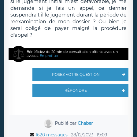
si le jugement initial m'est défavorable, je me
demande si je fais un appel, ce dernier
suspendrait il le jugement durant la période de
reexamination de mon dossier ? Ou bien je
serai obligé de payer malgré la procédure
d'appel ?
Bénéficiez de 20min de consultation offerte avec un
avocat.
En profiter
POSEZ VOTRE QUESTION
RÉPONDRE
Publié par
Chaber
1620 messages
28/12/2023
19:09