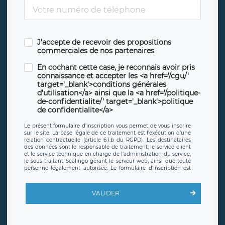
J'accepte de recevoir des propositions
commerciales de nos partenaires
En cochant cette case, je reconnais avoir pris
connaissance et accepter les <a href='/cgu/'
target='_blank'>conditions générales
d'utilisation</a> ainsi que la <a href='/politique-
de-confidentialite/' target='_blank'>politique
de confidentialite</a>
Le présent formulaire d’inscription vous permet de vous inscrire
sur le site. La base légale de ce traitement est l’exécution d’une
relation contractuelle (article 6.1.b du RGPD). Les destinataires
des données sont le responsable de traitement, le service client
et le service technique en charge de l’administration du service,
le sous-traitant Scalingo gérant le serveur web, ainsi que toute
personne légalement autorisée. Le formulaire d’inscription est
hébergé sur un serveur hébergé par Scalingo, basé en France et
offrant des
clauses de protection conformes au RGPD
. Les
données collectées sont conservées jusqu’à ce que l’Internaute
VALIDER
en sollicite la suppression, étant entendu que vous pouvez
demander la suppression de vos données et retirer votre
consentement à tout moment. Vous disposez également d’un
droit d’accès, de rectification ou de limitation du traitement
relatif à vos données à caractère personnel, ainsi que d’un droit à