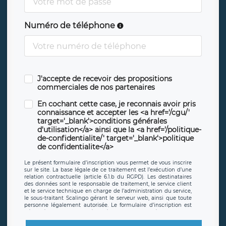
Numéro de téléphone
J'accepte de recevoir des propositions
commerciales de nos partenaires
En cochant cette case, je reconnais avoir pris
connaissance et accepter les <a href='/cgu/'
target='_blank'>conditions générales
d'utilisation</a> ainsi que la <a href='/politique-
de-confidentialite/' target='_blank'>politique
de confidentialite</a>
Le présent formulaire d’inscription vous permet de vous inscrire
sur le site. La base légale de ce traitement est l’exécution d’une
relation contractuelle (article 6.1.b du RGPD). Les destinataires
des données sont le responsable de traitement, le service client
et le service technique en charge de l’administration du service,
le sous-traitant Scalingo gérant le serveur web, ainsi que toute
personne légalement autorisée. Le formulaire d’inscription est
hébergé sur un serveur hébergé par Scalingo, basé en France et
offrant des
clauses de protection conformes au RGPD
. Les