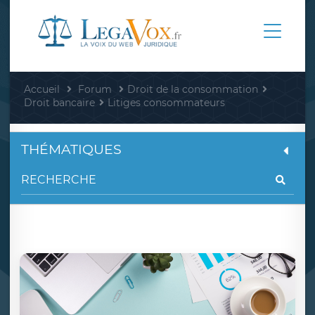
Accueil
Forum
Droit de la consommation
Droit bancaire
Litiges consommateurs
THÉMATIQUES