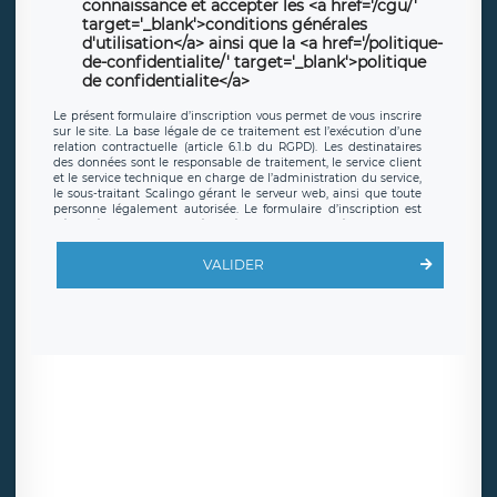
connaissance et accepter les <a href='/cgu/'
target='_blank'>conditions générales
d'utilisation</a> ainsi que la <a href='/politique-
de-confidentialite/' target='_blank'>politique
de confidentialite</a>
Le présent formulaire d’inscription vous permet de vous inscrire
sur le site. La base légale de ce traitement est l’exécution d’une
relation contractuelle (article 6.1.b du RGPD). Les destinataires
des données sont le responsable de traitement, le service client
et le service technique en charge de l’administration du service,
le sous-traitant Scalingo gérant le serveur web, ainsi que toute
personne légalement autorisée. Le formulaire d’inscription est
hébergé sur un serveur hébergé par Scalingo, basé en France et
offrant des
clauses de protection conformes au RGPD
. Les
données collectées sont conservées jusqu’à ce que l’Internaute
VALIDER
en sollicite la suppression, étant entendu que vous pouvez
demander la suppression de vos données et retirer votre
consentement à tout moment. Vous disposez également d’un
droit d’accès, de rectification ou de limitation du traitement
relatif à vos données à caractère personnel, ainsi que d’un droit à
la portabilité de vos données. Vous pouvez exercer ces droits
auprès du délégué à la protection des données de LÉGAVOX qui
exerce au siège social de LÉGAVOX et est joignable à l’adresse
mail suivante : donneespersonnelles@legavox.fr. Le responsable
de traitement est la société LÉGAVOX, sis 9 rue Léopold Sédar
Senghor, joignable à l’adresse mail :
responsabledetraitement@legavox.fr. Vous avez également le
droit d’introduire une réclamation auprès d’une autorité de
contrôle.