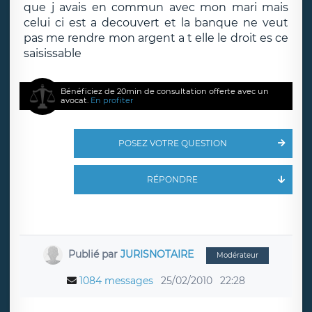
que j avais en commun avec mon mari mais
celui ci est a decouvert et la banque ne veut
pas me rendre mon argent a t elle le droit es ce
saisissable
Bénéficiez de 20min de consultation offerte avec un
avocat.
En profiter
POSEZ VOTRE QUESTION
RÉPONDRE
Publié par
JURISNOTAIRE
Modérateur
1084 messages
25/02/2010
22:28