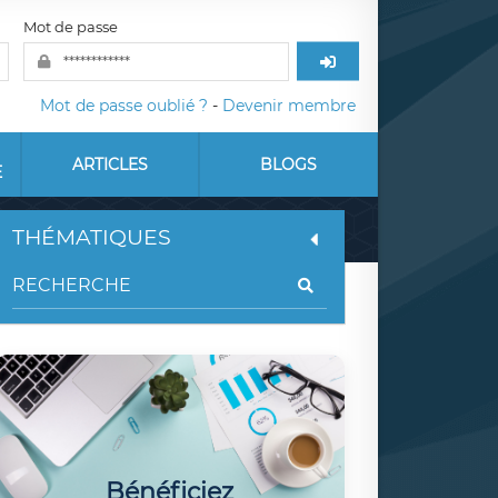
Mot de passe
Mot de passe oublié ?
-
Devenir membre
ARTICLES
BLOGS
E
THÉMATIQUES
Bénéficiez