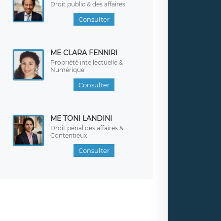
Droit public & des affaires
Consulter
ME CLARA FENNIRI
Propriété intellectuelle &
Numérique
Consulter
ME TONI LANDINI
Droit pénal des affaires &
Contentieux
Consulter