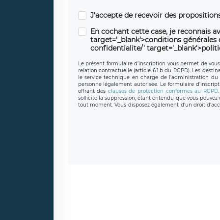
J'accepte de recevoir des propositio
En cochant cette case, je reconnais av
target='_blank'>conditions générales d'
confidentialite/' target='_blank'>polit
Le présent formulaire d’inscription vous permet de vous i
relation contractuelle (article 6.1.b du RGPD). Les desti
le service technique en charge de l’administration du s
personne légalement autorisée. Le formulaire d’inscrip
offrant des
clauses de protection conformes au RGPD
sollicite la suppression, étant entendu que vous pouve
tout moment. Vous disposez également d’un droit d’accès
caractère personnel, ainsi que d’un droit à la portabil
protection des données de LÉGAVOX qui exerce au si
donneespersonnelles@legavox.fr. Le responsable de 
joignable à l’adresse mail : responsabledetraitement@
auprès d’une autorité de contrôle.