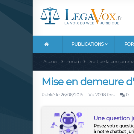
PUBLICATIONS
FOR
Accueil
Forum
Droit de la consomma
Mise en demeure d'
Publié le
26/08/2015
Vu 2098 fois
0
Une question j
Posez votre questi
à notre chatbot jur