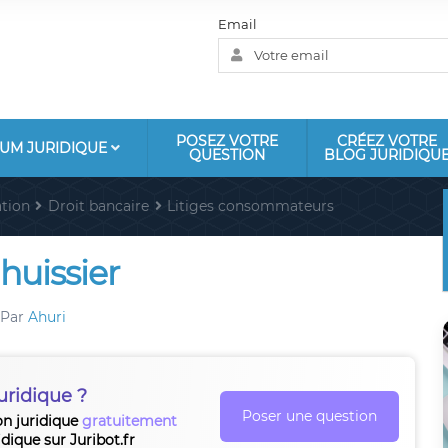
Email
POSEZ VOTRE
CRÉEZ VOTRE
UM JURIDIQUE
QUESTION
BLOG JURIDIQU
tion
Droit bancaire
Litiges consommateurs
huissier
Par
Ahuri
uridique ?
Poser une question
on juridique
gratuitement
idique sur Juribot.fr