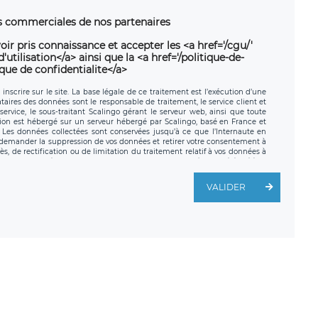
ns commerciales de nos partenaires
oir pris connaissance et accepter les <a href='/cgu/'
utilisation</a> ainsi que la <a href='/politique-de-
ique de confidentialite</a>
nscrire sur le site. La base légale de ce traitement est l’exécution d’une
nataires des données sont le responsable de traitement, le service client et
ervice, le sous-traitant Scalingo gérant le serveur web, ainsi que toute
tion est hébergé sur un serveur hébergé par Scalingo, basé en France et
. Les données collectées sont conservées jusqu’à ce que l’Internaute en
z demander la suppression de vos données et retirer votre consentement à
, de rectification ou de limitation du traitement relatif à vos données à
ité de vos données. Vous pouvez exercer ces droits auprès du délégué à la
ège social de LÉGAVOX et est joignable à l’adresse mail suivante :
traitement est la société LÉGAVOX, sis 9 rue Léopold Sédar Senghor,
VALIDER
legavox.fr. Vous avez également le droit d’introduire une réclamation