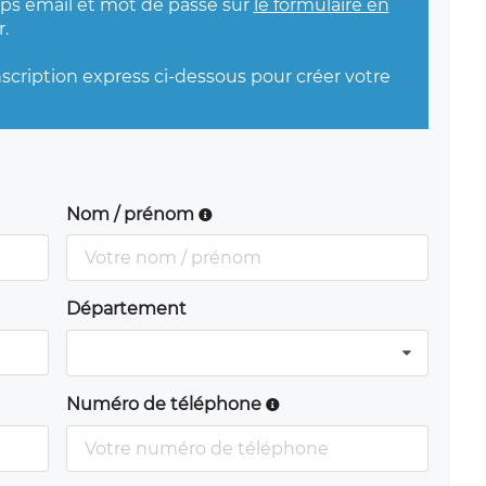
mps email et mot de passe sur
le formulaire en
.
nscription express ci-dessous pour créer votre
Nom / prénom
Département
Numéro de téléphone