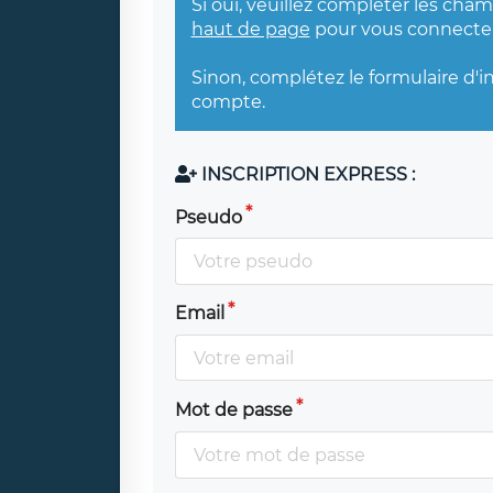
Si oui, veuillez compléter les cha
haut de page
pour vous connecter
Sinon, complétez le formulaire d'i
compte.
INSCRIPTION EXPRESS :
Pseudo
Email
Mot de passe