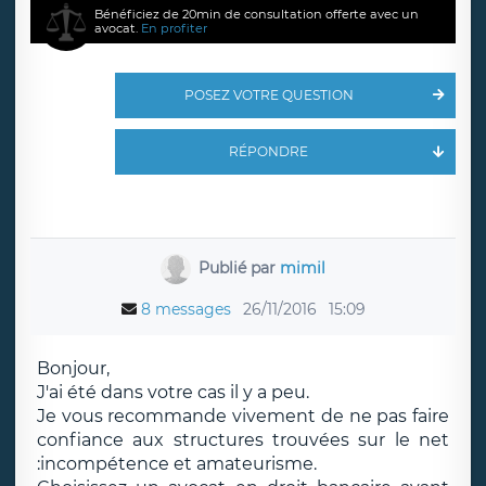
Bénéficiez de 20min de consultation offerte avec un
avocat.
En profiter
POSEZ VOTRE QUESTION
RÉPONDRE
Publié par
mimil
8 messages
26/11/2016
15:09
Bonjour,
J'ai été dans votre cas il y a peu.
Je vous recommande vivement de ne pas faire
confiance aux structures trouvées sur le net
:incompétence et amateurisme.