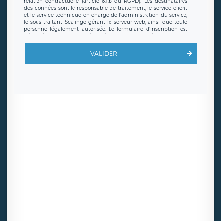
relation contractuelle (article 6.1.b du RGPD). Les destinataires
des données sont le responsable de traitement, le service client
et le service technique en charge de l’administration du service,
le sous-traitant Scalingo gérant le serveur web, ainsi que toute
personne légalement autorisée. Le formulaire d’inscription est
hébergé sur un serveur hébergé par Scalingo, basé en France et
offrant des
clauses de protection conformes au RGPD
. Les
données collectées sont conservées jusqu’à ce que l’Internaute
VALIDER
en sollicite la suppression, étant entendu que vous pouvez
demander la suppression de vos données et retirer votre
consentement à tout moment. Vous disposez également d’un
droit d’accès, de rectification ou de limitation du traitement
relatif à vos données à caractère personnel, ainsi que d’un droit à
la portabilité de vos données. Vous pouvez exercer ces droits
auprès du délégué à la protection des données de LÉGAVOX qui
exerce au siège social de LÉGAVOX et est joignable à l’adresse
mail suivante : donneespersonnelles@legavox.fr. Le responsable
de traitement est la société LÉGAVOX, sis 9 rue Léopold Sédar
Senghor, joignable à l’adresse mail :
responsabledetraitement@legavox.fr. Vous avez également le
droit d’introduire une réclamation auprès d’une autorité de
contrôle.