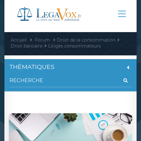
Accueil
Forum
Droit de la consommation
Droit bancaire
Litiges consommateurs
THÉMATIQUES