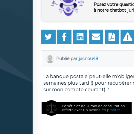
Posez votre questi
à notre chatbot jur
Publié par
jacnou48
La banque postale peut-elle m'obliger
semaines plus tard !) pour récupére
sur mon compte courant) ?
Bénéficiez de 20min de consultation
offerte avec un avocat.
En profiter