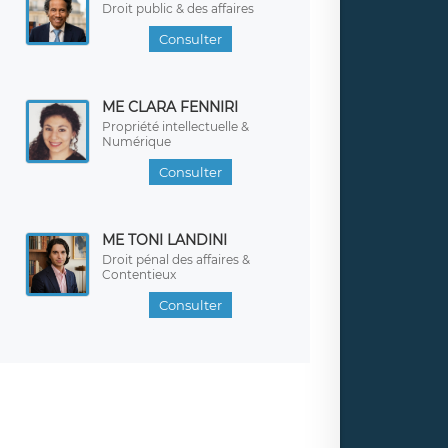
Droit public & des affaires
Consulter
ME CLARA FENNIRI
Propriété intellectuelle &
Numérique
Consulter
ME TONI LANDINI
Droit pénal des affaires &
Contentieux
Consulter