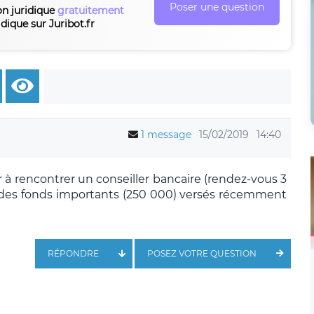
Poser une question
on juridique
gratuitement
idique sur Juribot.fr
1 message
15/02/2019
14:40
 à rencontrer un conseiller bancaire (rendez-vous 3
r des fonds importants (250 000) versés récemment
RÉPONDRE
POSEZ VOTRE QUESTION