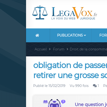
PUBLICATIONS
FOR
Accueil
Forum
Droit de la consomma
obligation de passer
retirer une grosse
Publié le
15/02/2019
Vu 990 fois
1
P
Une question j