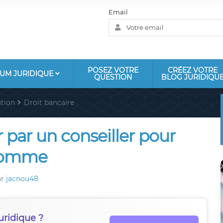
Email
POSEZ VOTRE
CRÉEZ VOTRE
UM JURIDIQUE
QUESTION
BLOG JURIDIQU
tion
Droit bancaire
 par un conseiller pour
 somme
ar
jacnou48
uridique ?