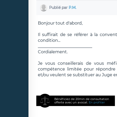
Publié par
P.M.
Bonjour tout d'abord,
Il suffirait de se référer à la conv
condition...
__________________________
Cordialement.
Je vous conseillerais de vous méf
compétence limitée pour répondre e
et/ou veulent se substituer au Juge e
Bénéficiez de 20min de consultation
offerte avec un avocat.
En profiter