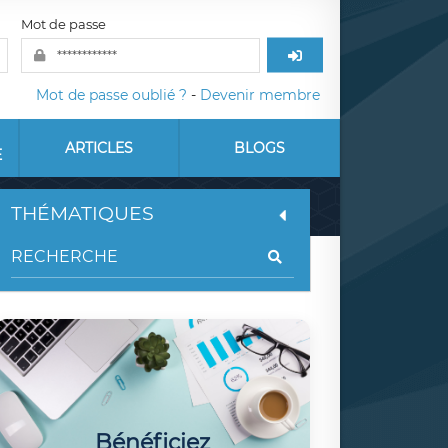
Mot de passe
Mot de passe oublié ?
-
Devenir membre
ARTICLES
BLOGS
E
THÉMATIQUES
Bénéficiez