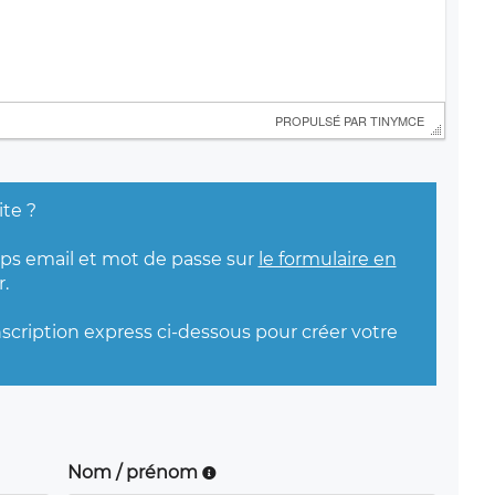
 PROPULSÉ PAR 
TINYMCE
ite ?
mps email et mot de passe sur
le formulaire en
.
nscription express ci-dessous pour créer votre
Nom / prénom