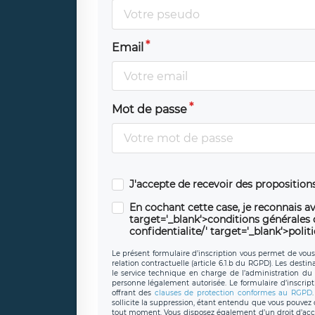
Email
Mot de passe
J'accepte de recevoir des propositio
En cochant cette case, je reconnais av
target='_blank'>conditions générales d'
confidentialite/' target='_blank'>polit
Le présent formulaire d’inscription vous permet de vous i
relation contractuelle (article 6.1.b du RGPD). Les desti
le service technique en charge de l’administration du s
personne légalement autorisée. Le formulaire d’inscrip
offrant des
clauses de protection conformes au RGPD
sollicite la suppression, étant entendu que vous pouve
tout moment. Vous disposez également d’un droit d’accès