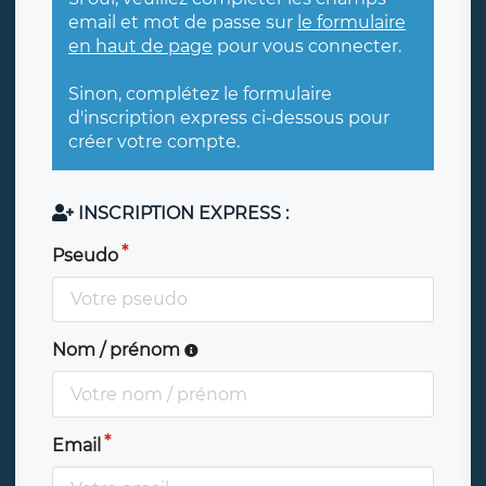
email et mot de passe sur
le formulaire
en haut de page
pour vous connecter.
Sinon, complétez le formulaire
d'inscription express ci-dessous pour
créer votre compte.
INSCRIPTION EXPRESS :
Pseudo
Nom / prénom
Email