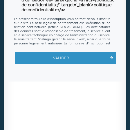
d'utilisation</a> ainsi que la <a href='/politique-
de-confidentialite/' target='_blank'>politique
de confidentialite</a>
Le présent formulaire d’inscription vous permet de vous inscrire
sur le site. La base légale de ce traitement est l’exécution d’une
relation contractuelle (article 6.1.b du RGPD). Les destinataires
des données sont le responsable de traitement, le service client
et le service technique en charge de l’administration du service,
le sous-traitant Scalingo gérant le serveur web, ainsi que toute
personne légalement autorisée. Le formulaire d’inscription est
hébergé sur un serveur hébergé par Scalingo, basé en France et
offrant des
clauses de protection conformes au RGPD
. Les
données collectées sont conservées jusqu’à ce que l’Internaute
VALIDER
en sollicite la suppression, étant entendu que vous pouvez
demander la suppression de vos données et retirer votre
consentement à tout moment. Vous disposez également d’un
droit d’accès, de rectification ou de limitation du traitement
relatif à vos données à caractère personnel, ainsi que d’un droit à
la portabilité de vos données. Vous pouvez exercer ces droits
auprès du délégué à la protection des données de LÉGAVOX qui
exerce au siège social de LÉGAVOX et est joignable à l’adresse
mail suivante : donneespersonnelles@legavox.fr. Le responsable
de traitement est la société LÉGAVOX, sis 9 rue Léopold Sédar
Senghor, joignable à l’adresse mail :
responsabledetraitement@legavox.fr. Vous avez également le
droit d’introduire une réclamation auprès d’une autorité de
contrôle.